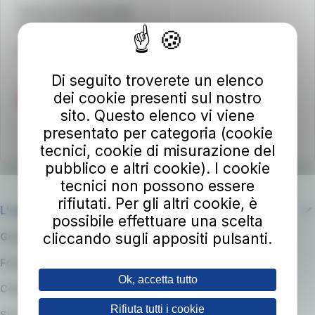
Partita IVA 02194050486
autolineetoscane@pec.it
Per info e reclami
at-bus.it/parlaconat
Di seguito troverete un elenco
dei cookie presenti sul nostro
sito. Questo elenco vi viene
presentato per categoria (cookie
tecnici, cookie di misurazione del
pubblico e altri cookie). I cookie
tecnici non possono essere
rifiutati. Per gli altri cookie, è
L'azienda
possibile effettuare una scelta
cliccando sugli appositi pulsanti.
Gruppo RATP
Fornitori e Gare
Ok, accetta tutto
Codice etico e modello organizzativo
Rifiuta tutti i cookie
Sistema di Gestione integrato QARSS