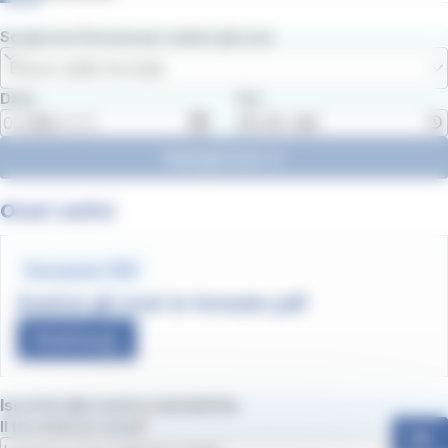
Scegli una fermata per vedere gli orari
Elenco delle fermate
Data
Ora
Vedi gli orari
Orari estivi
Document .PDF
Scarica gli orari in formato pdf
Scarica
Iscriviti alla nostra newsletter
Il tuo indirizzo email
Ok