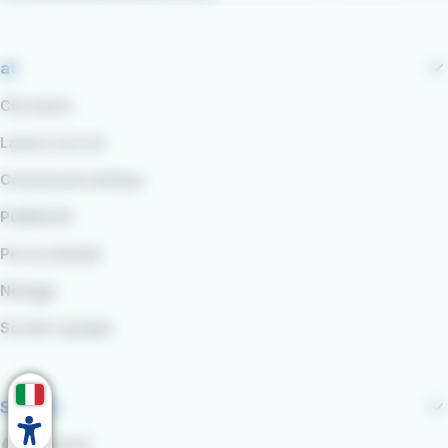
at
Chi siamo
Lavora con noi
Comunicati stampa
Pubblicità
Per le aziende
Noleggi
Scuole e gruppi
Seguici
Facebook