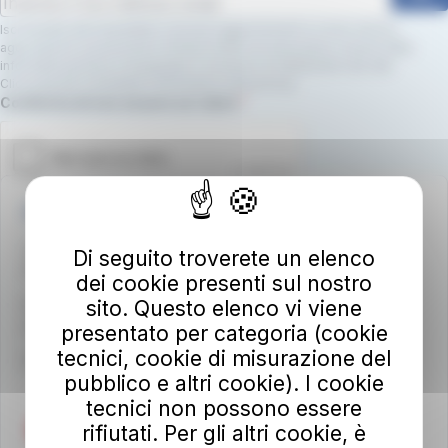
Iscrivendoti alla newsletter, riceverai aggiornamenti su nuovi servizi,
agevolazioni e promozioni. Dichiari inoltre di avere preso visione della
informativa privacy e di prestare il consenso al trattamento dei dati.
Clicca qui per consultare l’informativa sulla privacy.
Campo obbligatorio
Conferma di non essere un robot.
Autolinee Toscane S.p.A.
Viale del Progresso n. 6
Di seguito troverete un elenco
50032 Borgo San Lorenzo (FI)
dei cookie presenti sul nostro
sito. Questo elenco vi viene
Partita IVA 02194050486
autolineetoscane@pec.it
presentato per categoria (cookie
tecnici, cookie di misurazione del
Per info e reclami
at-bus.it/parlaconat
pubblico e altri cookie). I cookie
tecnici non possono essere
rifiutati. Per gli altri cookie, è