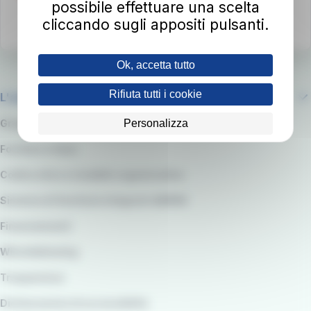
possibile effettuare una scelta
cliccando sugli appositi pulsanti.
Ok, accetta tutto
Rifiuta tutti i cookie
L'azienda
Personalizza
Gruppo RATP
Fornitori e Gare
Codice etico e modello organizzativo
Sistema di Gestione integrato QARSS
Finanziamenti
Whistleblowing
Trasparenza
Dichiarazione di accessibilità