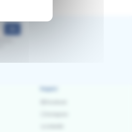
Ok
mozioni.
al
Seguici
Facebook
Instagram
LinkedIn