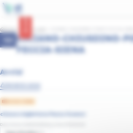
contenuto
Pannello per la gestione dei cookie
principale
Avvisi
Home
Linee e orari
CICIANO-CHIUSDINO-PONTE FECCIA-SIE
CICIANO-CHIUSDINO-P
122
FECCIA-SIENA
Avvisi
Avvisi in corso
Servizio ridotto
chiusura biglietteria Piazza Gramsci
Data d'inizio
:
01/06/2026
/
Data di fine
:
30/09/2026