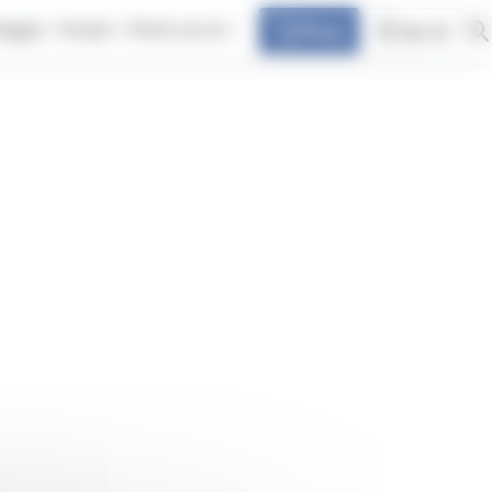
iaggia
Scopri
Parla con at
Shop
my at