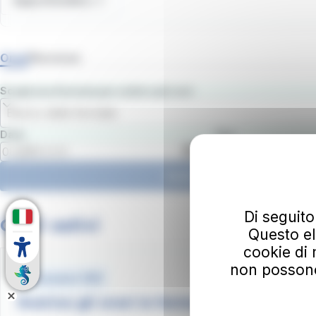
Approfondisci
Orari
Percorso
Scegli una fermata per vedere gli orari
Elenco delle fermate
Data
Ora
Vedi gli orari
Di seguito
Orari estivi
Questo el
cookie di 
non possono e
Document .PDF
Scarica gli orari in formato pdf