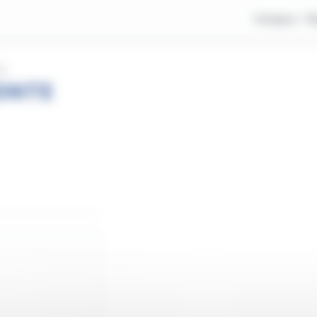
Compra
V
NA
ONTE