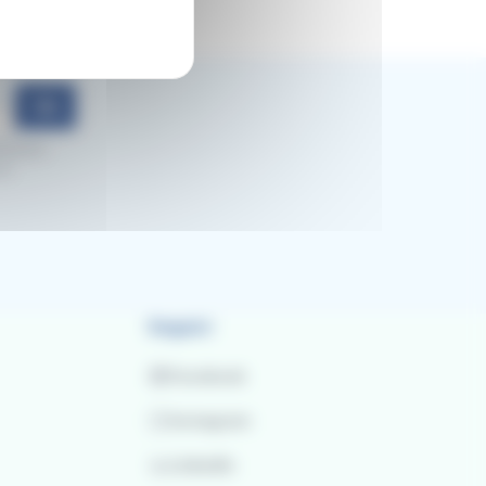
Ok
mozioni.
al
Seguici
Facebook
Instagram
LinkedIn