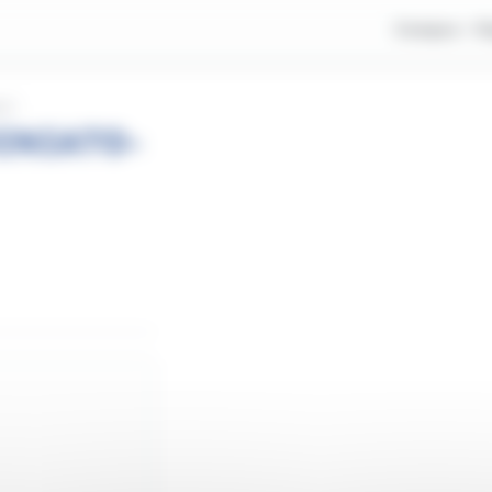
Compra
V
TI
INIATO-