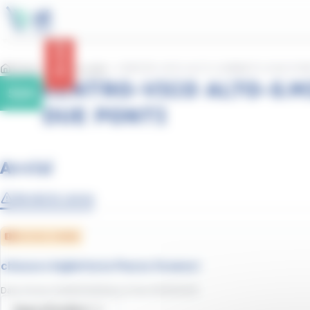
contenuto
Pannello per la gestione dei cookie
principale
Avvisi
Home
Linee e orari
CENTRO-VICO ALTO-S.MINIATO-DUE PON
CENTRO-VICO ALTO-S.M
524
DUE PONTI
Avvisi
Avvisi in corso
Servizio ridotto
chiusura biglietteria Piazza Gramsci
Data d'inizio
:
01/06/2026
/
Data di fine
:
30/09/2026