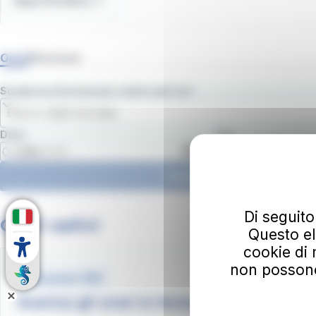
Approfondisci
Orari
Percorso
Scegli una fermata per vedere gli orari
Elenco delle fermate
Data
Ora
Vedi gli orari
Di seguito
Orari estivi
Questo el
cookie di 
non possono e
Document .PDF
Scarica gli orari in formato pdf