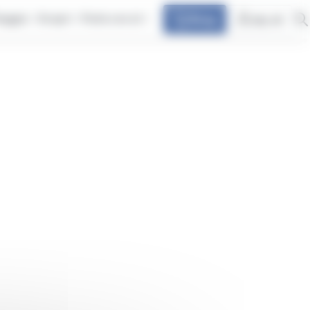
iaggia
Scopri
Parla con at
Shop
my at