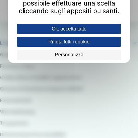
possibile effettuare una scelta
cliccando sugli appositi pulsanti.
Ok, accetta tutto
Rifiuta tutti i cookie
L'azienda
Personalizza
Gruppo RATP
Fornitori e Gare
Codice etico e modello organizzativo
Sistema di Gestione integrato QARSS
Finanziamenti
Whistleblowing
Trasparenza
Dichiarazione di accessibilità