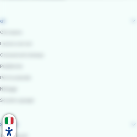
at
Chi siamo
Lavora con noi
Comunicati stampa
Pubblicità
Per le aziende
Noleggi
Scuole e gruppi
Seguici
Facebook