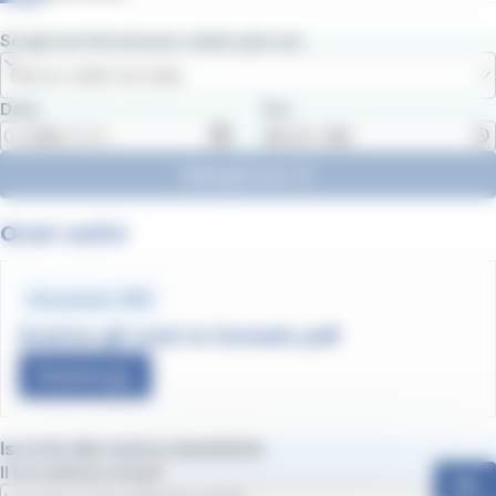
Scegli una fermata per vedere gli orari
Elenco delle fermate
Data
Ora
Vedi gli orari
Orari estivi
Document .PDF
Scarica gli orari in formato pdf
Scarica
Iscriviti alla nostra newsletter
Il tuo indirizzo email
Ok