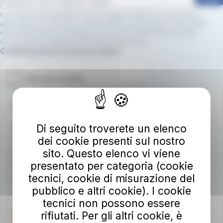
Iscrivendoti alla newsletter, riceverai aggiornamenti su nuovi servizi,
agevolazioni e promozioni. Dichiari inoltre di avere preso visione della
informativa privacy e di prestare il consenso al trattamento dei dati.
Clicca qui per consultare l’informativa sulla privacy.
Campo obbligatorio
Conferma di non essere un robot.
Autolinee Toscane S.p.A.
Viale del Progresso n. 6
Di seguito troverete un elenco
50032 Borgo San Lorenzo (FI)
dei cookie presenti sul nostro
sito. Questo elenco vi viene
Partita IVA 02194050486
autolineetoscane@pec.it
presentato per categoria (cookie
tecnici, cookie di misurazione del
Per info e reclami
at-bus.it/parlaconat
pubblico e altri cookie). I cookie
tecnici non possono essere
rifiutati. Per gli altri cookie, è