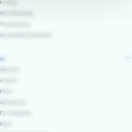
Funding
Whistleblowing
Transparency
Accessibility Statement
at
About Us
Careers
Press
Advertising
For companies
Hires