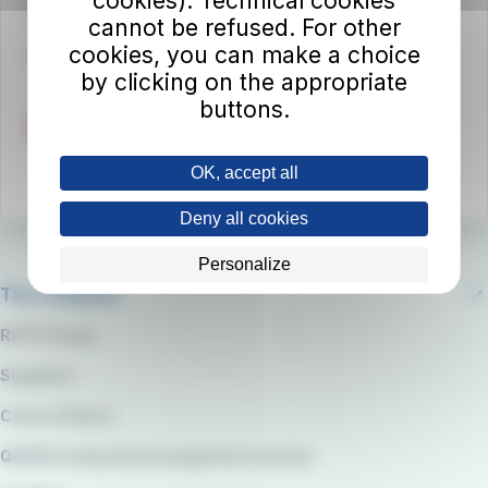
cookies). Technical cookies
50032 Borgo San Lorenzo (FI)
cannot be refused. For other
cookies, you can make a choice
Partita IVA 02194050486
by clicking on the appropriate
buttons.
OK, accept all
Deny all cookies
Personalize
The company
RATP Group
Suppliers
Code of Ethics
QARSS integrated management system