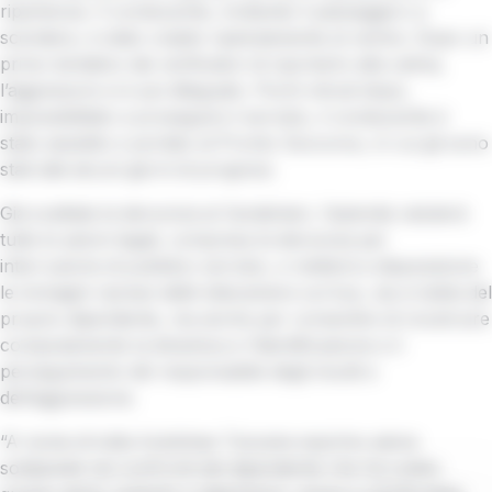
ripartenza. Il conducente, invitando il passeggero a
scendere, è stato colpito ripetutamente al ventre. Dopo un
primo tentativo dei verificatori di riportarlo alla calma,
l’aggressore si è poi dileguato. Pochi minuti dopo,
impossibilitato a proseguire il servizio, il conducente è
stato assistito e portato al Pronto Soccorso, in cui gli sono
stati dati alcuni giorni di prognosi.
Già scattata la denuncia ai Carabinieri, l’azienda valuterà
tutte le azioni legali, compresa la denuncia per
interruzione di pubblico servizio, e metterà a disposizione
le immagini riprese dalle telecamere sul bus, sia a tutela del
proprio dipendente, ma anche per consentire di ricostruire
compiutamente la dinamica e l’identificazione e il
perseguimento del responsabile degli insulti e
dell’aggressione.
“A nome di tutta Autolinee Toscane esprimo piena
solidarietà nei confronti del dipendente che ha subito