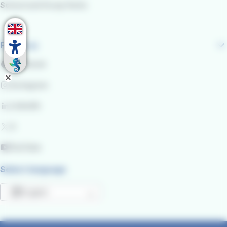
School and Group Visits
Follow us
Facebook
Instagram
LinkedIn
X
YouTube
Select language
English
List additional actions