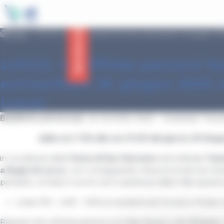
main
Cookies management panel
content
Service status
Home
LUCCA, modifiche percorsi bus extraurbani 24 giugno 20
LUCCA, modifiche percorsi b
extraurbani 24 giugno 2023 
Lucca
BAGNI DI LUCCA (LU)
, 22 GIUGNO 2023 - Autolinee Tosc
dalle ore 7.00 alle ore 21.00 del giorno 24 Giu
in occasione della
Festa di San Giovanni
sarà istituita l’
Iso
a Bagni di Lucca
, con conseguente chiusura di alcune stra
pertanto, le linee in arrivo ed in partenza dalla Villa saran
Linee E10 – E45 - E49 provenienti da Fornoli e Ponte 
Regolari fino all’intersezione tra Viale Roma e Via Whipple