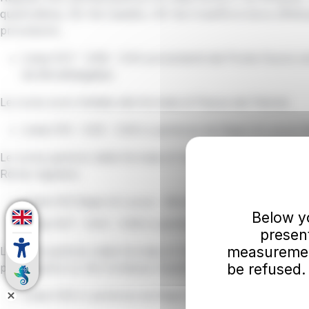
quest’ultima, DX Via Casalini, DX Via Crawfford dove effett
provvisorio.
Linee E47 – E48 – E44 provenienti dal Ponte Nuovo e
da Montefegatesi:
Le corse sono limitate alla fermata di Piazza dei Patrioti.
Linee E10 – E45 - E49 in partenza da Bagni di Lucca Vi
Le corse partono dalla fermata di Via Crawfford, SX Via Wh
Roma regolare.
Linee E45 Bagni di Lucca – Monti di Villa (Via Letizia):
Below you
Linee E47 - E44 – E48 in partenza da Bagni di Lucca V
presen
measurement
Le corse partono dalla fermata di Via Crawfford, DX Via W
proseguono su Via Contessa Casalini, SX Via Umberto I° p
be refused.
Linee E46 in partenza da Bagni di Lucca Villa: