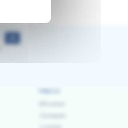
ok
d
Follow us
Facebook
Instagram
LinkedIn