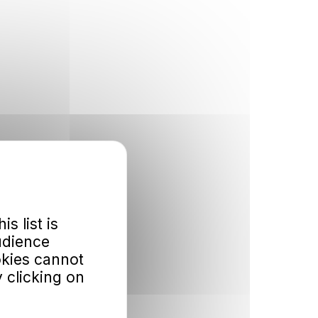
is list is
udience
okies cannot
 clicking on