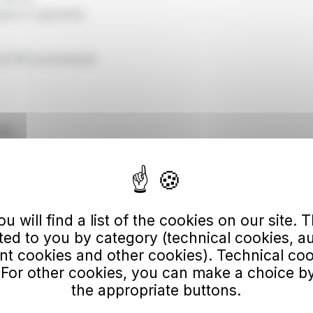
uano il capolinea
d E46 proveniente
lla:
ipple, da Via
 will find a list of the cookies on our site. Th
illa:
ted to you by category (technical cookies, a
 cookies and other cookies). Technical co
hipple,
oi regolare.
 For other cookies, you can make a choice by
the appropriate buttons.