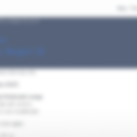
Buy
Tr
23 a Bagni di Lucca
us
a Bagni di
ane informa che
gno 2023
la Pedonale Lunga
de del centro;
no così modificate:
a Serraglio:
, SX su