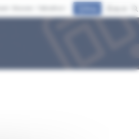
avel
Discover
Talk with at
Shop
my at