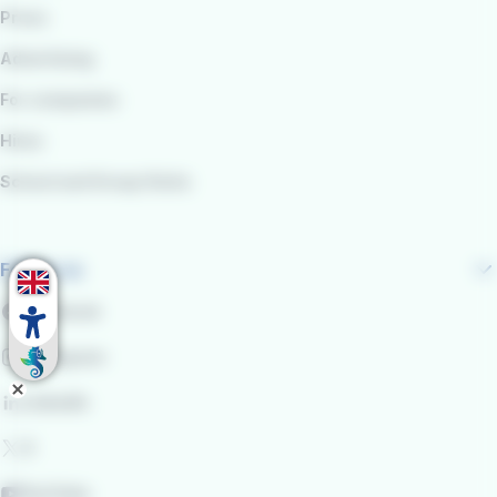
Press
Advertising
For companies
Hires
School and Group Visits
Follow us
Facebook
Instagram
LinkedIn
X
YouTube