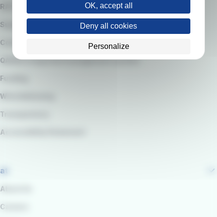
OK, accept all
RATP Group
Suppliers
Deny all cookies
Code of Ethics
Personalize
QARSS integrated management system
Funding
Whistleblowing
Transparency
Accessibility Statement
at
About Us
Careers