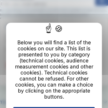
ok
By subscribing to the newsletter, you will receive updates on new services,
benefits, and promotions.
Click here to view the privacy policy
Required field
Please confirm you are not a robot.
Autolinee Toscane S.p.A.
Viale del Progresso n. 6
50032 Borgo San Lorenzo (FI)
Below you will find a list of the
cookies on our site. This list is
Partita IVA 02194050486
presented to you by category
(technical cookies, audience
measurement cookies and other
cookies). Technical cookies
cannot be refused. For other
cookies, you can make a choice
by clicking on the appropriate
buttons.
The company