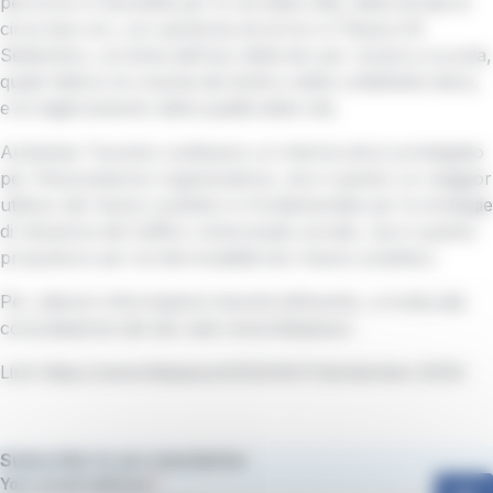
percorso in bicicletta per le vie della città, della durata di
circa due ore, con partenza ed arrivo in Piazza XX
Settembre, sul tema dell’uso della bici per recarsi a scuola,
quale fattore di crescita dei bimbi e della collettività intera,
e di miglioramento della qualità della vita.
Autolinee Toscane costituisce un interlocutore privilegiato
per l’Associazione organizzatrice, sia in quanto un maggior
utilizzo del mezzo pubblico è fondamentale per le strategie
di riduzione del traffico motorizzato privato, sia in quanto
propulsore per la intermodalità bici-mezzo pubblico.
Per ulteriori informazioni inerenti all’evento, si invita alla
consultazione del sito web
www.fiabpisa.it
.
Link
https://www.fiabpisa.it/2023/05/11/bimbimbici-2023/
Subscribe to our newsletter
Your email address