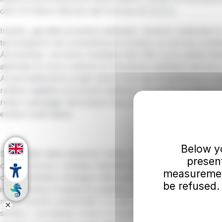
oltre 13 milioni ottenuto dal Comune di Livorno.
Intanto, già dalle prossime settimane, saranno realizzate l
tecnologiche che consentiranno di avere un servizio pubblic
Ad esempio, verranno installate oltre 100 nuove paline ele
abbinate al nuovo sistema di rilevazione satellitare dei bus 
At permetteranno a ogni utente non solo di pianificare il vi
relativo biglietto sul proprio telefono, ma anche di sapere
reale il passaggio del proprio bus a quella determinata fer
evitare inutili attese.
Below you
Soddisfatto della relazione “molto costruttiva” che AT ha d
presen
con il Comune, il sindaco Salvetti che ai vertici dell’azienda 
measurement
come l’obiettivo strategico della propria amministrazione è 
be refused.
incrementare il trasporto pubblico come strumento fondam
miglioramento ambientale e sociale della qualità della vita a 
sindaco, ricordando come il Comune negli ultimi anni abbia