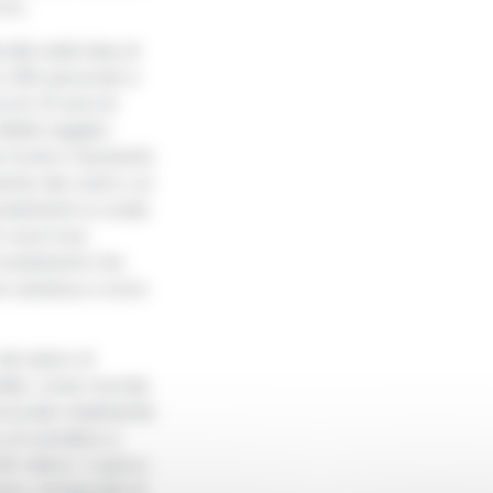
rno.
oltà nella fase di
no 300 persone) e
 tre 15 anni di
fetti negativi
a Covid e l’aumento
nto dei costi e un
estimenti su scala
0 nuovi bus
nvestimenti che
vi autobus e sono
el piano di
fatti, come ricorda
innovato totalmente
 di scendere a
8 milioni. Il parco
nto ministeriale di