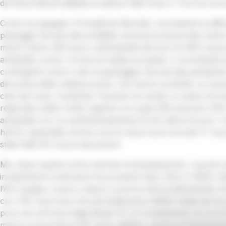
da Elena Minuti addetta al settore Reti-Orari e Turni di Livo
Come ha spiegato il Presidente Bechelli, nonostante le diffic
passaggio dovute alla ereditata carenza di personale (me
mezzi (meno 200 bus) e all’anzianità dei bus ((il 48% aveva
anzianità; contro i 6 anni di media europea), e nonostante ef
contingenti come il calo di passeggeri dovuta alla pandemi
dei prezzi delle materie prime, che hanno prodotto un aume
calo dei ricavi, Autolinee Toscane ha varato un piano di inv
regionale subito molto ingente con quasi 500 assunti e 20
acquistati con un autofinanziamento di 40 milioni di euro. I
hanno riguardato anche Livorno dove sono arrivati 17 nuo
state fatte 20 nuove assunzioni.
Ma, dopo questo primo periodo di assestamento, il grosso d
investimenti si articolerà nei prossimi mesi. Entro il 2025, in
l’AD Laugaa, il parco mezzi a Livorno sarà praticamente r
con 140 nuovi bus che permetteranno all’età media dei bus
poco più di 6 anni dagli attuali 14. Un investimento di circa 2
mezzi si arricchirà di 26 mezzi elettrici, grazie al finanziame