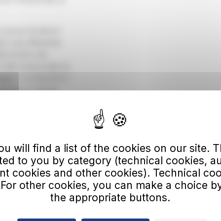
e nuove strutture
o più efficiente.
ttroniche che
e alla nuova app di
aggio e comprare il
 sempre in tempo
mata così da
 will find a list of the cookies on our site. Th
a subito instaurato
ted to you by category (technical cookies, a
di tpl ha ricordato
 cookies and other cookies). Technical co
proprio quella di
 For other cookies, you can make a choice by
entale di
the appropriate buttons.
Livorno. Il
 assunto oltre 400