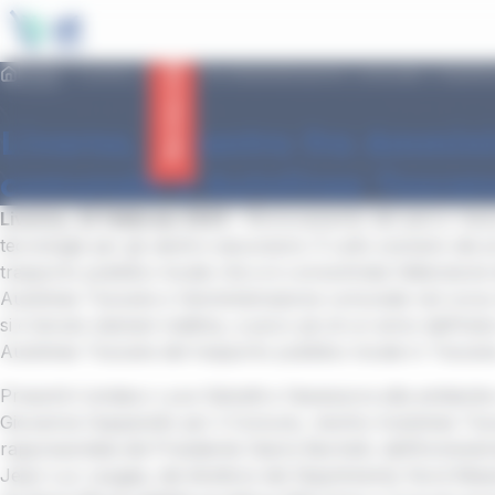
main
Cookies management panel
content
Service status
Home
Livorno, incontro fra Amministrazione comunale e Autoli
Livorno, incontro fra Ammini
comunale e Autolinee Toscan
Livorno, 22 febbraio 2023 –
Rinnovamento del parco mez
tecnologie per gli utenti e assunzioni. È sullo scenario dei 
trasporto pubblico locale che si è concentrata l’attenzione d
Autolinee Toscane e l’amministrazione comunale nel corso 
si è tenuto stamani mattina, a poco più di un anno dall’inizio
Autolinee Toscane del trasporto pubblico locale in Toscan
Presenti il sindaco Luca Salvetti e l’assessora alla ambiente
Giovanna Cepparello per il Comune, mentre Autolinee Tos
rappresentata dal Presidente Gianni Bechelli, dall’Amminist
Jean-Luc Laugaa, dal direttore del Dipartimento Nord Massi