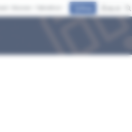
avel
Discover
Talk with at
Shop
my at