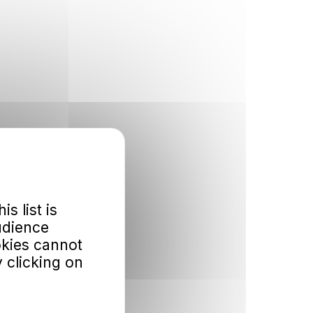
is list is
udience
okies cannot
 clicking on