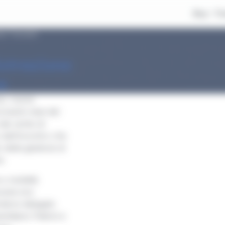
Buy
Tr
nee Toscane
strazione
e
zi, nuove
prossimi mesi del
ei vertici di
dell’incontro che
 della gestione di
a.
 e mobilità
cane era
ratore delegato
miliano Palloni e