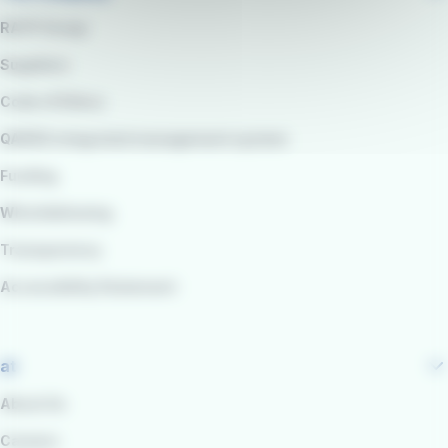
RATP Group
Suppliers
Code of Ethics
QARSS integrated management system
Funding
Whistleblowing
Transparency
Accessibility Statement
at
About Us
Careers