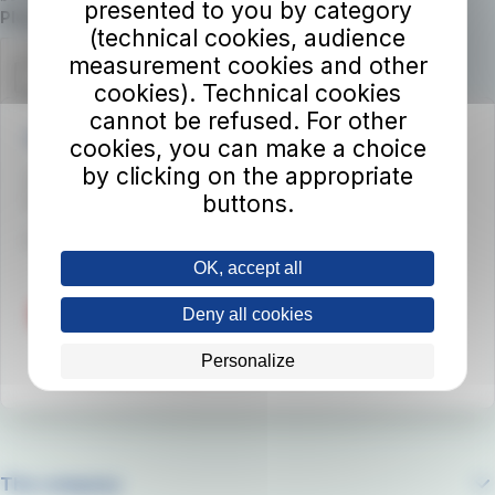
presented to you by category
Required field
Please confirm you are not a robot.
(technical cookies, audience
measurement cookies and other
cookies). Technical cookies
cannot be refused. For other
Autolinee Toscane S.p.A.
cookies, you can make a choice
by clicking on the appropriate
Viale del Progresso n. 6
buttons.
50032 Borgo San Lorenzo (FI)
Partita IVA 02194050486
OK, accept all
Deny all cookies
Personalize
The company