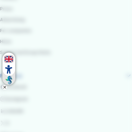
Press
Advertising
For companies
Hires
School and Group Visits
Follow us
Facebook
Instagram
LinkedIn
X