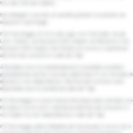
fino alle 3.00 del mattino.
Nel dettaglio il servizio di navetta gratuito è presente nei
seguenti 3 parcheggi:
P1A Parcheggio di Torre del Lago con 3 fermate: via dei
Lecci Tamoil, via Giovanni XXIII angolo via Manzoni e Via
Giovanni XXIII angolo Via Pardini con arrivo e ripartenza
alla fine del concerto in viale dei Tigli.
All’andata verso la manifestazione è possibile prendere
gratuitamente anche il servizio della linea 31 con fermata di
discesa in via Indipendenza. Alla fine del concerto sarà
disponibile solo la navetta da viale dei Tigli.
P2 Parcheggio in zona Cotone (fermata sulla rotonda) con
fermata in arrivo ed in ripartenza alla fine del concerto in
via Virgilio tra via Indipendenza e viale dei Tigli.
P3 Parcheggio della Cittadella del Carnevale in arrivo ed in