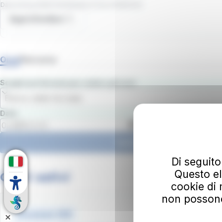
Data d'inizio
:
09/07/2026
/
Data di fine
:
31/08/2026
Approfondisci
Orari
Percorso
Scegli una fermata per vedere gli orari
Elenco delle fermate
Data
Ora
Vedi gli orari
Di seguito
Questo el
Orari estivi
cookie di 
non possono e
Document .PDF