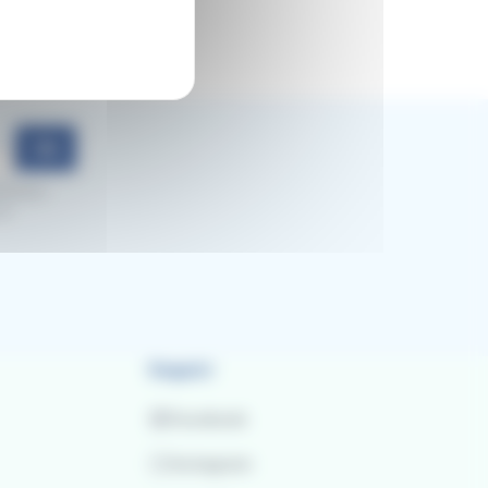
Ok
mozioni.
al
Seguici
Facebook
Instagram