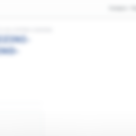
Compra
V
 FS-VIA COPPINO-DARSENA
ZZINI-
INO-