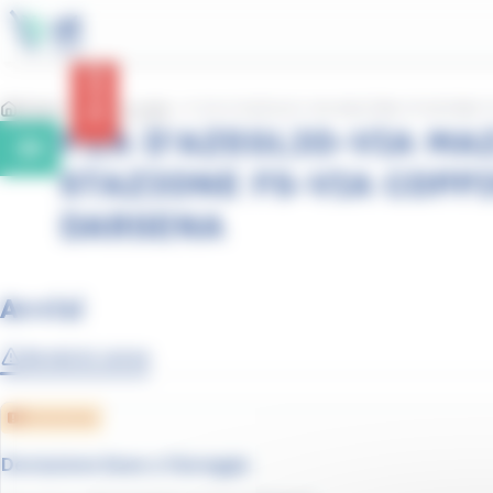
contenuto
Pannello per la gestione dei cookie
principale
Avvisi
Home
Linee e orari
P.ZA D'AZEGLIO-VIA MAZZINI-STAZIONE
P.ZA D'AZEGLIO-VIA MA
35
STAZIONE FS-VIA COPP
DARSENA
Avvisi
Avvisi in corso
Deviazione
Deviazione linee a Viareggio