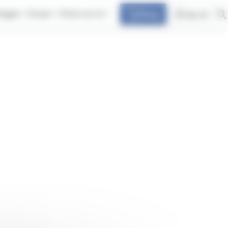
iaggia
Scopri
Parla con at
Shop
my at