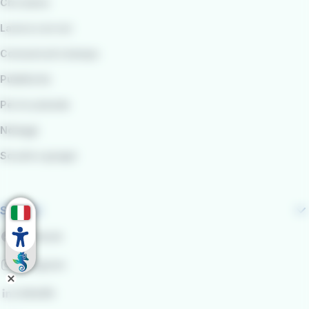
Chi siamo
Lavora con noi
Comunicati stampa
Pubblicità
Per le aziende
Noleggi
Scuole e gruppi
Seguici
Facebook
Instagram
LinkedIn