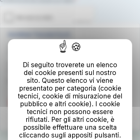
Conferma di non essere un robot.
Autolinee Toscane S.p.A.
Viale del Progresso n. 6
50032 Borgo San Lorenzo (FI)
Partita IVA 02194050486
Di seguito troverete un elenco
autolineetoscane@pec.it
dei cookie presenti sul nostro
sito. Questo elenco vi viene
Per info e reclami
at-bus.it/parlaconat
presentato per categoria (cookie
tecnici, cookie di misurazione del
pubblico e altri cookie). I cookie
tecnici non possono essere
rifiutati. Per gli altri cookie, è
possibile effettuare una scelta
cliccando sugli appositi pulsanti.