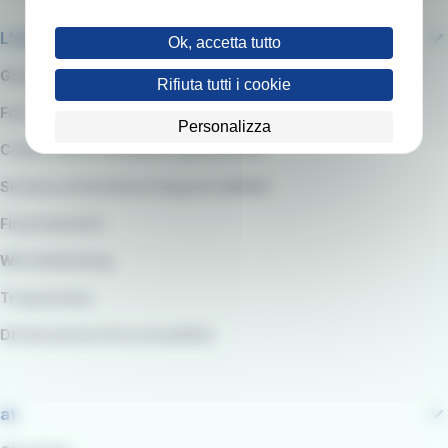
L'azienda
Ok, accetta tutto
Gruppo RATP
Rifiuta tutti i cookie
Fornitori e Gare
Personalizza
Codice etico e modello organizzativo
Sistema di Gestione integrato QARSS
Finanziamenti
Whistleblowing
Trasparenza
Dichiarazione di accessibilità
at