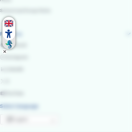
School and Group Visits
Follow us
Facebook
Instagram
LinkedIn
X
YouTube
Select language
English
List additional actions