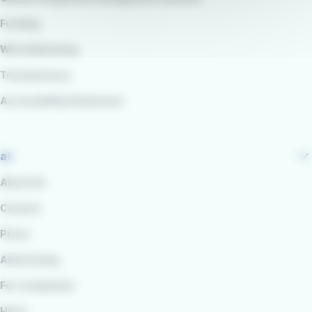
Funding
Whistleblowing
Transparency
Accessibility Statement
at
About Us
Careers
Press
Advertising
For companies
Hires