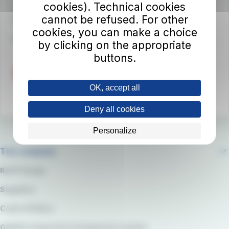
cookies). Technical cookies
Viale del Progresso n. 6
cannot be refused. For other
50032 Borgo San Lorenzo (FI)
cookies, you can make a choice
Partita IVA 02194050486
by clicking on the appropriate
buttons.
OK, accept all
Deny all cookies
Personalize
The company
RATP Group
Suppliers
Code of Ethics
QARSS integrated management system