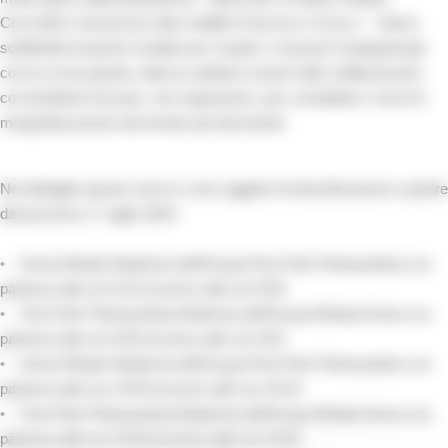
Cecchelli e l'assessore alla mobilità Francesco Corucci -. Siamo
soddisfatti di questo risultato per il quale ci eravamo impegnati già
con la scorsa giunta, adesso andiamo avanti nella collaborazione
con Autolinee toscane, che ringraziamo, per combattere i rischi di
marginalizzazione dei territori più decentrati".
Nel dettaglio queste sono le corse oggetto di intensificazione a partire
dal prossimo 1° luglio 2024:
• Arena Metato-Madonna dell’Acqua-Pisa Park Pietrasantina con
partenza alle ore 8:15 ed arrivo alle ore 8:36.
• Pisa Park Pietrasantina-Madonna dell’Acqua-Metato Arena con
partenza alle ore 8:40 ed arrivo alle ore 9:02.
• Arena Metato-Madonna dell’Acqua-Pisa Park Pietrasantina con
partenza alle ore 14:55 ed arrivo alle ore 15:16.
• Pisa Park Pietrasantina-Madonna dell’Acqua-Metato Arena con
partenza alle ore 15:20 ed arrivo alle ore 15:42.