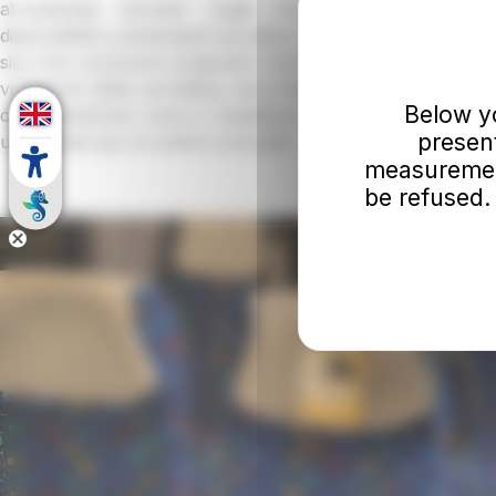
at-autolinee toscane coglie l’occasione per confe
disponibilità a partecipare ad azioni che le istituzioni e le sc
sia a far conoscere ai giovani i rischi penali e civili di com
violazione della normativa, sia a far comprendere l’impor
Below you
comportamento civico e rispettoso delle persone e dei 
presen
un servizio per le nostre comunità.
measurement
be refused.