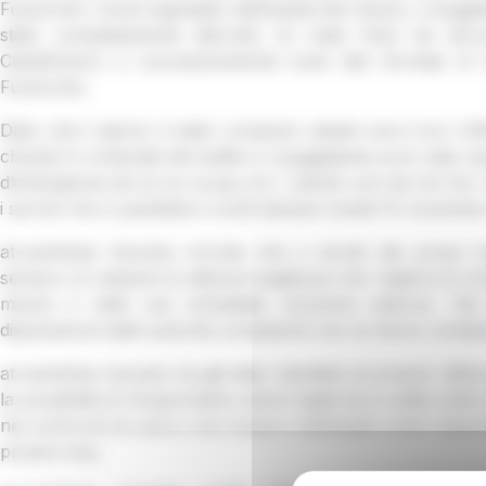
Fucecchio. Come segnalato dall’autista del mezzo, il poggiat
stato completamente distrutto (si veda foto) da alcuni
Castelfranco e successivamente scesi alle fermate di
Fucecchio.
Dato che il danno è stato compiuto sabato sera (con l’off
chiusa) lo schienale del sedile e il poggiatesta sono stati ri
d’emergenza (at se ne scusa con i clienti) così da non far
i servizi che si sarebbero svolti stamani lunedì 10 novembr
at-autolinee toscane ricorda che a bordo dei propri 
sempre un sistema di videosorveglianza che registra le im
mezzo e nelle sue immediate vicinanze esterne. Tali
disposizione delle autorità competenti che ne fanno richies
at-autolinee toscane ha già dato mandato al proprio ufficio
la possibilità di intraprendere azioni legali sia in sede civil
nei confronti di coloro che fossero individuati come respon
proprio bus.