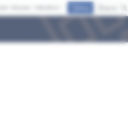
avel
Discover
Talk with at
Shop
my at