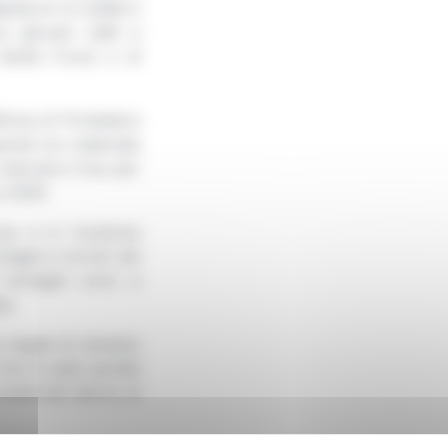
esta di un sedile è
 giovani saliti a
 Santa Croce e di
icina di Pontedera
parati con materiale
 mancare il bus per
e 2025.
bus è in funzione
magini a bordo del
 immagini sono a
ta.
 legale di valutare
e che in sede penale
sabili del danno al