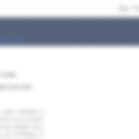
Buy
Tr
us at
 sedile
la Linea 250
 vede costretta a
nno di un proprio
venuto sabato sera,
50 da Pontedera a