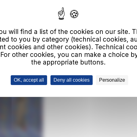
rmare la propria
uole ritengano utili
portamenti tenuti in
tanza di tenere un
 will find a list of the cookies on our site. Th
mezzi che svolgono
ted to you by category (technical cookies, a
 cookies and other cookies). Technical co
 For other cookies, you can make a choice by
the appropriate buttons.
OK, accept all
Deny all cookies
Personalize