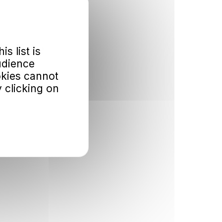
is list is
udience
okies cannot
 clicking on