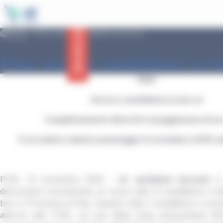
main
Cookies management panel
content
Service status
Home
Pisa, ancora vandalismi su bus at
Pisa, ancora vandalismi su b
PISA
Ancora vandalismi su bus at
Completamente distrutto il poggiatesta di un
È accaduto sabato pomeriggio 8 novembre 2025 sul
PISA, 10 novembre 2025 –
at- autolinee toscane
si
denunciare nuovamente un nuovo atto di vandalismo a da
bus in Provincia di Pisa. Questa volta il vandalismo è av
attorno alle 17:30, sul bus della Linea extraurbana 2