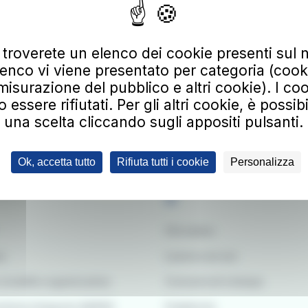
 alla nostra newsletter
 troverete un elenco dei cookie presenti sul n
irizzo email
enco vi viene presentato per categoria (cooki
misurazione del pubblico e altri cookie). I coo
 alla newsletter, riceverai aggiornamenti su nuovi servizi, agevolazioni e pro
ltre di avere preso visione della informativa privacy e di prestare il consenso 
ssere rifiutati. Per gli altri cookie, è possib
dei dati.
Clicca qui per consultare l’informativa sulla privacy.
una scelta cliccando sugli appositi pulsanti.
ligatorio
di non essere un robot.
Ok, accetta tutto
Rifiuta tutti i cookie
Personalizza
at
Chi siamo
re
Lavora con noi
 modello organizzativo
Comunicati stampa
stione integrato QARSS
Pubblicità