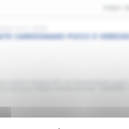
Compra
V
NANO PUCCI E VERDINI
TE CARMIGNANO PUCCI E VERDIN
cci e Verdini a Carmignano (PO), sono temporaneamente sospese. I 
ele secondo presso l'impianto di fermata denominato "CARMIGNANO" 