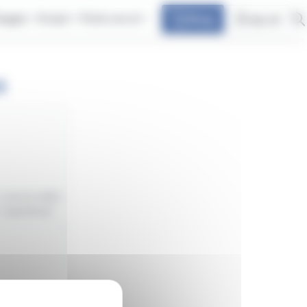
iaggia
Scopri
Parla con at
Shop
my at
I
servizi della
(capolinea).