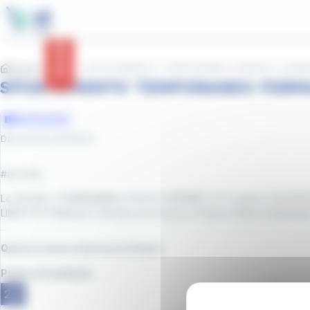
contenuto
Pannello per la gestione dei cookie
principale
Avvisi
Home
Avvisi
SPOSTAMENTO TEMPORANEO FERMATE CARMIG
SPOSTAMENTO TEMPORANEO FERMA
Informazioni
Data d'inizio
:
01/11/2023
#at_Prato
Le fermate "CARMIGNANO PUCCI E VERDINI 1 e 2" poste in Via di Pu
LINEA 210 effettuano fermata provvisoria in Piazza Vittorio Emanu
Questo avviso interessa la linea:
Prato extraurbano
210