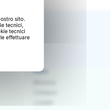
ostro sito.
Ok
e tecnici,
kie tecnici
mozioni.
al
ile effettuare
Seguici
Facebook
Instagram
LinkedIn