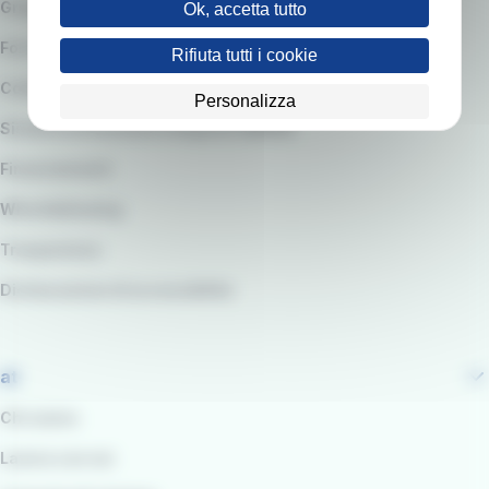
Gruppo RATP
Ok, accetta tutto
Fornitori e Gare
Rifiuta tutti i cookie
Codice etico e modello organizzativo
Personalizza
Sistema di Gestione integrato QARSS
Finanziamenti
Whistleblowing
Trasparenza
Dichiarazione di accessibilità
at
Chi siamo
Lavora con noi