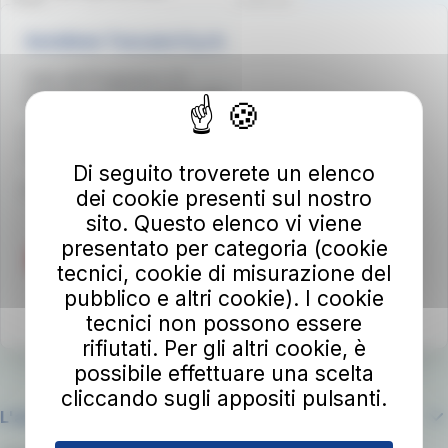
Autolinee Toscane S.p.A.
Viale del Progresso n. 6
50032 Borgo San Lorenzo (FI)
Partita IVA 02194050486
autolineetoscane@pec.it
Di seguito troverete un elenco
Per info e reclami
at-bus.it/parlaconat
dei cookie presenti sul nostro
sito. Questo elenco vi viene
presentato per categoria (cookie
tecnici, cookie di misurazione del
pubblico e altri cookie). I cookie
tecnici non possono essere
rifiutati. Per gli altri cookie, è
possibile effettuare una scelta
cliccando sugli appositi pulsanti.
L'azienda