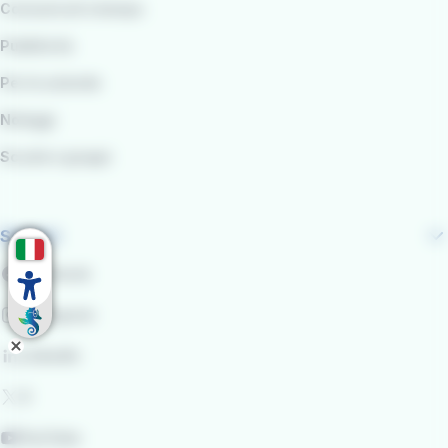
Comunicati stampa
Pubblicità
Per le aziende
Noleggi
Scuole e gruppi
Seguici
Facebook
Instagram
LinkedIn
X
YouTube