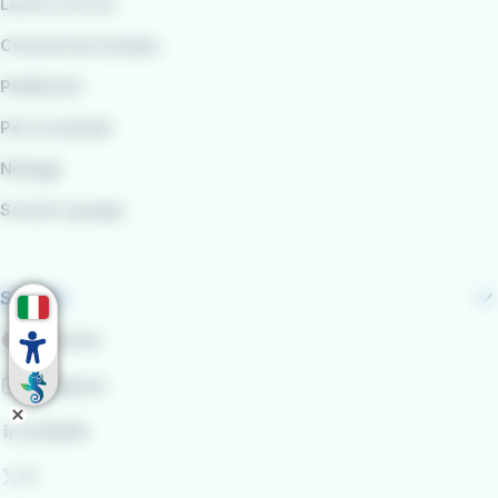
Lavora con noi
Comunicati stampa
Pubblicità
Per le aziende
Noleggi
Scuole e gruppi
Seguici
Facebook
Instagram
LinkedIn
X