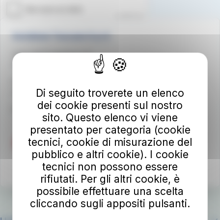
Autolinee Toscane S.p.A.
Viale del Progresso n. 6
50032 Borgo San Lorenzo (FI)
Partita IVA 02194050486
Di seguito troverete un elenco
autolineetoscane@pec.it
dei cookie presenti sul nostro
Per info e reclami
at-bus.it/parlaconat
sito. Questo elenco vi viene
presentato per categoria (cookie
tecnici, cookie di misurazione del
pubblico e altri cookie). I cookie
tecnici non possono essere
rifiutati. Per gli altri cookie, è
possibile effettuare una scelta
cliccando sugli appositi pulsanti.