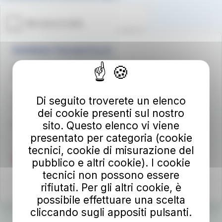
Autolinee Toscane S.p.A.
Viale del Progresso n. 6
50032 Borgo San Lorenzo (FI)
Partita IVA 02194050486
Di seguito troverete un elenco
autolineetoscane@pec.it
dei cookie presenti sul nostro
sito. Questo elenco vi viene
Per info e reclami
at-bus.it/parlaconat
presentato per categoria (cookie
tecnici, cookie di misurazione del
pubblico e altri cookie). I cookie
tecnici non possono essere
rifiutati. Per gli altri cookie, è
possibile effettuare una scelta
cliccando sugli appositi pulsanti.