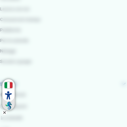
Lavora con noi
Comunicati stampa
Pubblicità
Per le aziende
Noleggi
Scuole e gruppi
Seguici
Facebook
Instagram
LinkedIn