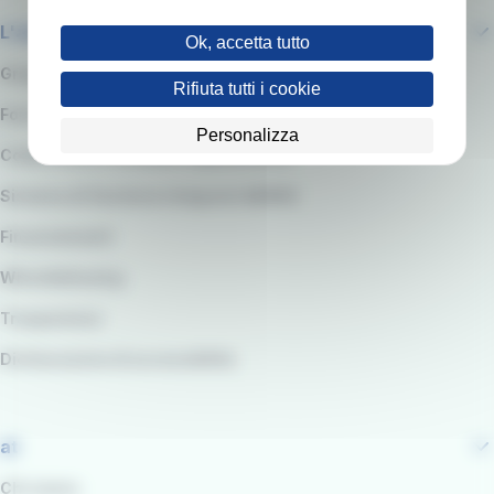
L'azienda
Ok, accetta tutto
Gruppo RATP
Rifiuta tutti i cookie
Fornitori e Gare
Personalizza
Codice etico e modello organizzativo
Sistema di Gestione integrato QARSS
Finanziamenti
Whistleblowing
Trasparenza
Dichiarazione di accessibilità
at
Chi siamo