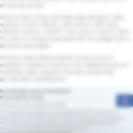
termine del servizio.
Saranno dieci le linee interessate dalle deviazioni. Nello
specifico le linee LAM blu, LAM arancio, LAM rossa,
LAM-MT azzurra, LAM-MT viola, Linea 4, Linea 9, Linea
12, Linea V e la linea extraurbana 301 che collega Prato a
Barberino del Mugello.
All’interno della notizia presente sul sito at-bus.it è
possibile consultare e scaricare tutti i dettagli dei percorsi
modificati e delle variazioni al servizio previsti nella
giornata della manifestazione.
Iscriviti alla nostra newsletter
Il tuo indirizzo email
Ok
Iscrivendoti alla newsletter, riceverai aggiornamenti su nuovi servizi,
agevolazioni e promozioni. Dichiari inoltre di avere preso visione della
informativa privacy e di prestare il consenso al trattamento dei dati.
Clicca qui per consultare l’informativa sulla privacy.