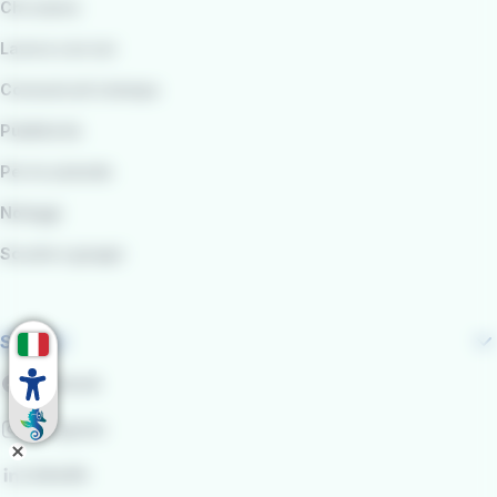
Chi siamo
Lavora con noi
Comunicati stampa
Pubblicità
Per le aziende
Noleggi
Scuole e gruppi
Seguici
Facebook
Instagram
LinkedIn