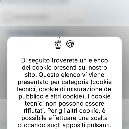
Campo obbligatorio
Conferma di non essere un robot.
Autolinee Toscane S.p.A.
Viale del Progresso n. 6
50032 Borgo San Lorenzo (FI)
Di seguito troverete un elenco
Partita IVA 02194050486
autolineetoscane@pec.it
dei cookie presenti sul nostro
sito. Questo elenco vi viene
Per info e reclami
at-bus.it/parlaconat
presentato per categoria (cookie
tecnici, cookie di misurazione del
pubblico e altri cookie). I cookie
tecnici non possono essere
rifiutati. Per gli altri cookie, è
possibile effettuare una scelta
cliccando sugli appositi pulsanti.