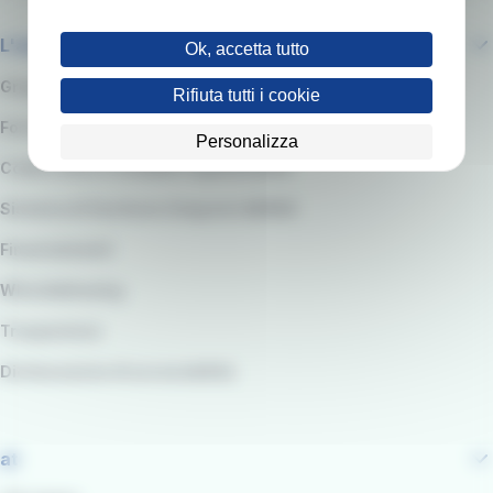
L'azienda
Ok, accetta tutto
Gruppo RATP
Rifiuta tutti i cookie
Fornitori e Gare
Personalizza
Codice etico e modello organizzativo
Sistema di Gestione integrato QARSS
Finanziamenti
Whistleblowing
Trasparenza
Dichiarazione di accessibilità
at