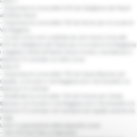
Linea V
- Soppressa la corsa delle 6:45 da Castiglione dei Pepoli
all’Istituto Buzzi
- Soppressa la corsa delle 7:20 da Vernio per le scuole di
Via Reggiana
- Le due corse sono sostituite da una nuova corsa alle
6:45 da Castiglione dei Pepoli per le scuole di via Reggiana;
i viaggiatori diretti all’Istituto Buzzi trovano coincidenza in
stazione FS centrale con altra corsa
Linea CF
- Soppressa la corsa delle 7:50 da Campi Bisenzio per
Capalle, le Scuole in Via Reggiana ed in Via Dossetti e la
Stazione FS centrale
- Modificata la corsa delle 7:30 da Firenze per Campi
Bisenzio e le Scuole in Via Reggiana ed in Via Dossetti e la
Stazione FS centrale che transiterà da Capalle anziché da
I Gigli
Linea 4 soppressione della seguente corsa:
- Alle 12:15 da Prato a Calenzano