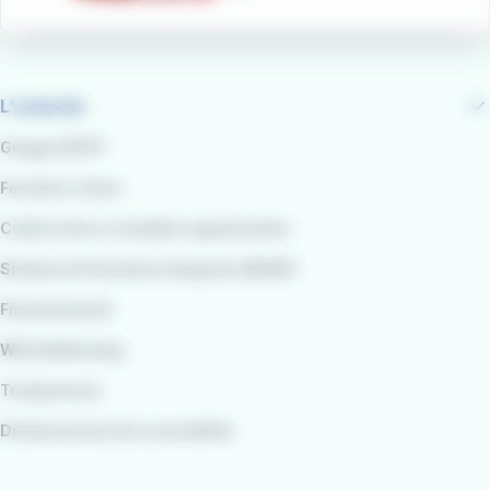
L'azienda
Gruppo RATP
Fornitori e Gare
Codice etico e modello organizzativo
Sistema di Gestione integrato QARSS
Finanziamenti
Whistleblowing
Trasparenza
Dichiarazione di accessibilità