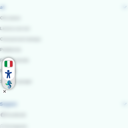
at
Chi siamo
Lavora con noi
Comunicati stampa
Pubblicità
Per le aziende
Noleggi
Scuole e gruppi
Seguici
Facebook
Instagram