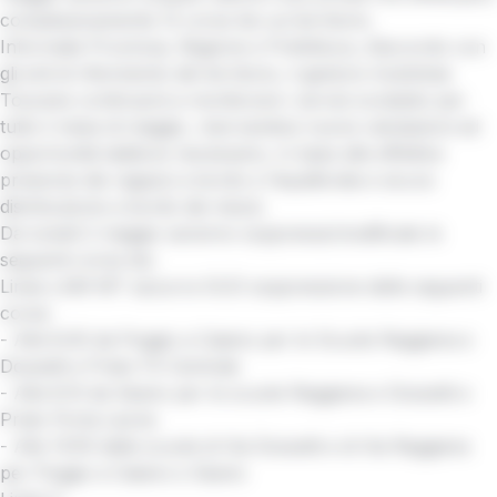
complessivamente 12 corse bis sul territorio.
Informate Provincia, Regione e Prefettura, d’accordo con
gli enti di riferimento del territorio, il gestore Autolinee
Toscane continuerà a monitorare i servizi scolastici per
tutto il mese di maggio, riservandosi nuove valutazioni ed
opportunità laddove necessario, in base alle effettive
presenze dei ragazzi a bordo e l’equilibrata e sicura
distribuzione a bordo dei mezzi.
Da lunedì 2 maggio saranno soppresse/modificate le
seguenti corse bis:
Linea LAM-MT azzurra SUD soppressione delle seguenti
corse:
- Alle 8.00 da Poggio a Caiano per le Scuole Reggiana e
Dossetti e Prato FS Centrale
- Alle 8.10 da Seano per le scuole Reggiana e Dossetti e
Prato Porta Leone
- Alle 13:05 dalle scuole di Via Dossetti e di Via Reggiana
per Poggio a Caiano e Seano