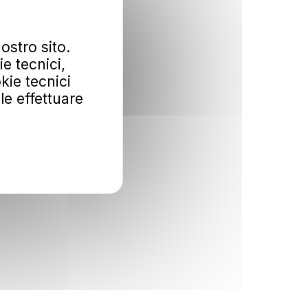
ostro sito.
e tecnici,
kie tecnici
ile effettuare