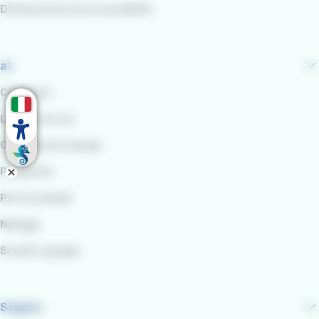
Dichiarazione di accessibilità
at
Chi siamo
Lavora con noi
Comunicati stampa
Pubblicità
Per le aziende
Noleggi
Scuole e gruppi
Seguici