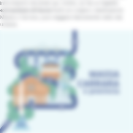
informazioni cliccando
qui
. Inoltre, se hai un biglietto
extraurbano
di fascia 1 o 2
con origine o destinazione
Massa o Carrara, puoi viaggiare liberamente nella rete
urbana.