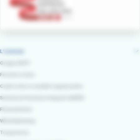
L'azienda
Gruppo RATP
Fornitori e Gare
Codice etico e modello organizzativo
Sistema di Gestione integrato QARSS
Finanziamenti
Whistleblowing
Trasparenza