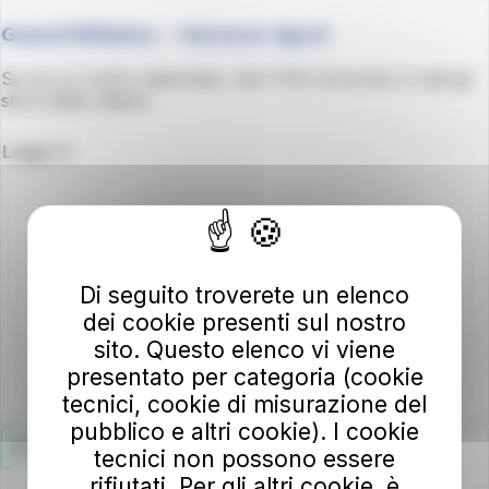
Game7Athletics - Universo Sport
Se sei un nostro abbonato, hai il 10% di sconto in tutti gli
store della catena
Leggi
Di seguito troverete un elenco
dei cookie presenti sul nostro
sito. Questo elenco vi viene
presentato per categoria (cookie
tecnici, cookie di misurazione del
pubblico e altri cookie). I cookie
News da AT
04/10/2022
tecnici non possono essere
rifiutati. Per gli altri cookie, è