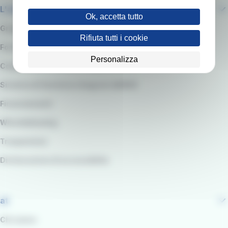
L'azienda
Ok, accetta tutto
Gruppo RATP
Rifiuta tutti i cookie
Fornitori e Gare
Personalizza
Codice etico e modello organizzativo
Sistema di Gestione integrato QARSS
Finanziamenti
Whistleblowing
Trasparenza
Dichiarazione di accessibilità
at
Chi siamo