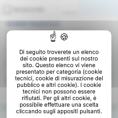
Autolinee Toscane S.p.A.
Viale del Progresso n. 6
50032 Borgo San Lorenzo (FI)
Partita IVA 02194050486
Di seguito troverete un elenco
autolineetoscane@pec.it
dei cookie presenti sul nostro
Per info e reclami
at-bus.it/parlaconat
sito. Questo elenco vi viene
presentato per categoria (cookie
tecnici, cookie di misurazione del
pubblico e altri cookie). I cookie
tecnici non possono essere
rifiutati. Per gli altri cookie, è
possibile effettuare una scelta
cliccando sugli appositi pulsanti.