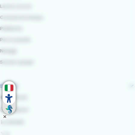
Lavora con noi
Comunicati stampa
Pubblicità
Per le aziende
Noleggi
Scuole e gruppi
Seguici
Facebook
Instagram
LinkedIn
X