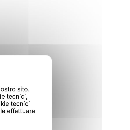
ostro sito.
e tecnici,
kie tecnici
ile effettuare