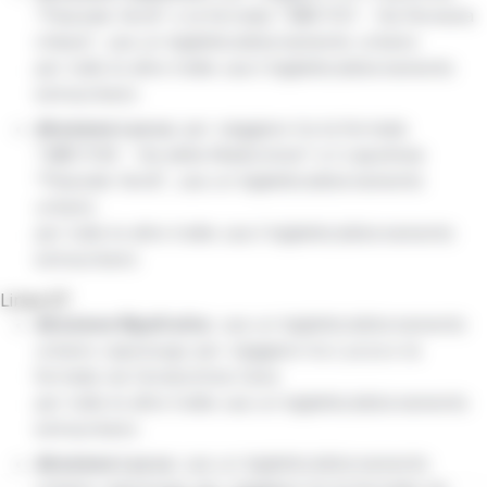
"Piazzale Verdi" e la fermata "2@C1121 - Via Romana
chiesa", usa un biglietto/abbonamento urbano
per tutte le altre tratte usa il biglietto/abbonamento
extraurbano
direzione Lucca
: per viaggiare tra la fermata
"2@C1139 - Via della Madonnina" e il capolinea
"Piazzale Verdi", usa un biglietto/abbonamento
urbano
per tutte le altre tratte usa il biglietto/abbonamento
extraurbano
Linea 67
direzione Ripafratta:
usa un biglietto/abbonamento
urbano capoluogo per viaggiare tra Lucca e la
fermata via Cerasomma Cava
per tutte le altre tratte usa un biglietto/abbonamento
extraurbano
direzione Lucca​​​​​​​​​​​​​​
: ​​​​​​​usa un biglietto/abbonamento