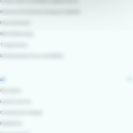
Codice etico e modello organizzativo
Sistema di Gestione integrato QARSS
Finanziamenti
Whistleblowing
Trasparenza
Dichiarazione di accessibilità
at
Chi siamo
Lavora con noi
Comunicati stampa
Pubblicità