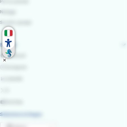
Per le aziende
Noleggi
Scuole e gruppi
Seguici
Facebook
Instagram
LinkedIn
X
YouTube
Seleziona la lingua