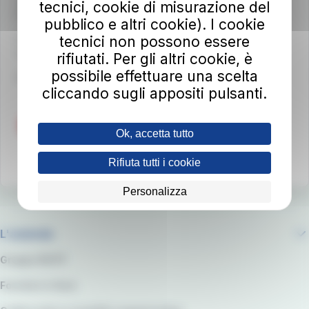
Viale del Progresso n. 6
tecnici, cookie di misurazione del
50032 Borgo San Lorenzo (FI)
pubblico e altri cookie). I cookie
tecnici non possono essere
Partita IVA 02194050486
autolineetoscane@pec.it
rifiutati. Per gli altri cookie, è
possibile effettuare una scelta
Per info e reclami
at-bus.it/parlaconat
cliccando sugli appositi pulsanti.
Ok, accetta tutto
Rifiuta tutti i cookie
Personalizza
L'azienda
Gruppo RATP
Fornitori e Gare