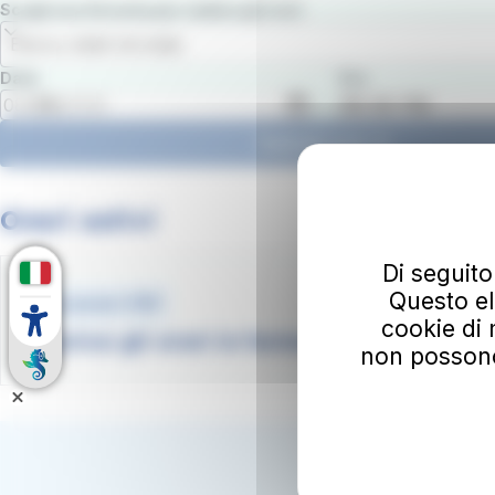
Scegli una fermata per vedere gli orari
Elenco delle fermate
Data
Ora
Vedi gli orari
Orari estivi
Di seguito
Questo el
Document .PDF
cookie di 
Scarica gli orari in formato pdf
non possono e
Iscriviti
Il tuo ind