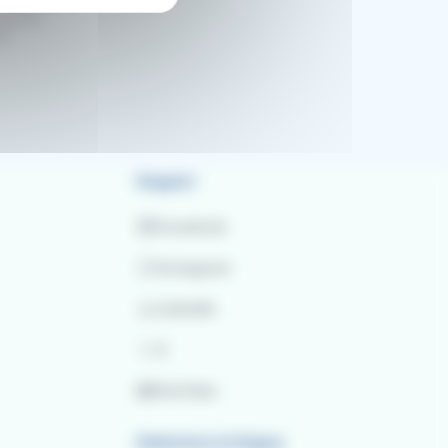
mozioni.
al
Seguici
Facebook
Instagram
LinkedIn
X
YouTube
Seleziona la lingua