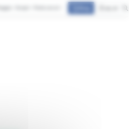
iaggia
Scopri
Parla con at
Shop
my at