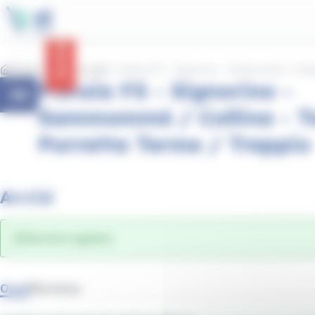
contenuto
Pannello per la gestione dei cookie
principale
Avvisi
Home
Linee e orari
Pistoia FS - Signorino - Sammommè / Colli
Pistoia FS - Signorino -
56
Sammommè / Collina - T
Porretta Terme / Treppio
Avvisi
Servizio regolare.
Orari
Percorso