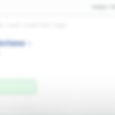
Compra
V
na - Taviano - Porretta Terme / Treppio
aviano -