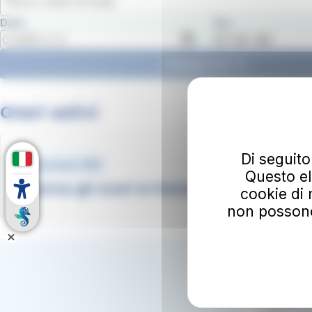
Elenco delle fermate
Data
Ora
Vedi gli orari
Orari estivi
Di seguito
Document .PDF
Questo el
Scarica gli orari in formato pdf
cookie di 
non possono e
Iscriviti
Il tuo ind
Iscrivendoti
Dichiari ino