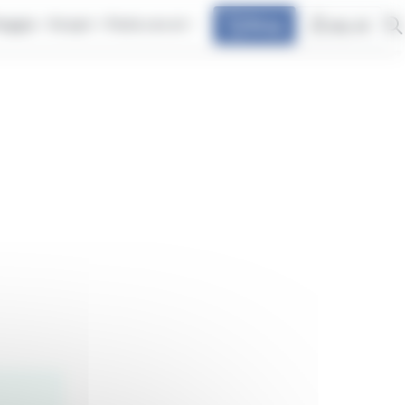
iaggia
Scopri
Parla con at
Shop
my at