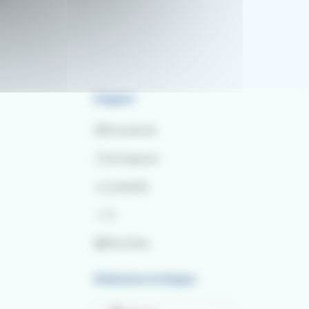
Seguici
Facebook
Instagram
LinkedIn
X
YouTube
Seleziona la lingua