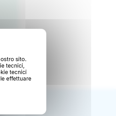
ostro sito.
e tecnici,
kie tecnici
ile effettuare
Ok
mozioni.
al