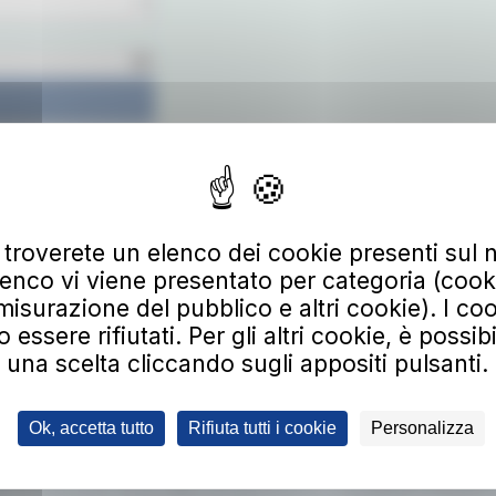
 troverete un elenco dei cookie presenti sul n
Scarica
enco vi viene presentato per categoria (cooki
misurazione del pubblico e altri cookie). I coo
ssere rifiutati. Per gli altri cookie, è possib
una scelta cliccando sugli appositi pulsanti.
 alla nostra newsletter
irizzo email
Ok, accetta tutto
Rifiuta tutti i cookie
Personalizza
 alla newsletter, riceverai aggiornamenti su nuovi servizi, agevolazioni e pro
ltre di avere preso visione della informativa privacy e di prestare il consenso 