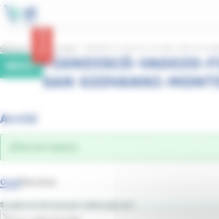
contenuto
Pannello per la gestione dei cookie
principale
Avvisi
Home
Linee e orari
PIANDISCÒ-VAGGIO-FIGLINE-SAN GIOVA
PIANDISCÒ-VAGGIO-F
MIV07
SAN GIOVANNI-MONT
Avvisi
Servizio regolare.
Orari
Percorso
Scegli una fermata per vedere gli orari