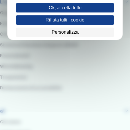
L'azienda
Ok, accetta tutto
Gruppo RATP
Rifiuta tutti i cookie
Fornitori e Gare
Personalizza
Codice etico e modello organizzativo
Sistema di Gestione integrato QARSS
Finanziamenti
Whistleblowing
Trasparenza
Dichiarazione di accessibilità
at
Chi siamo