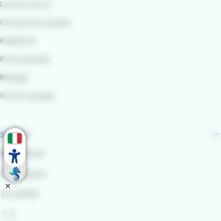
Lavora con noi
Comunicati stampa
Pubblicità
Per le aziende
Noleggi
Scuole e gruppi
Seguici
Facebook
Instagram
LinkedIn
X