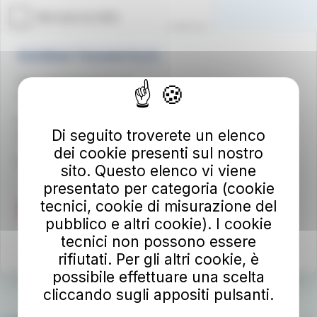
Autolinee Toscane S.p.A.
Viale del Progresso n. 6
50032 Borgo San Lorenzo (FI)
Partita IVA 02194050486
Di seguito troverete un elenco
autolineetoscane@pec.it
dei cookie presenti sul nostro
Per info e reclami
at-bus.it/parlaconat
sito. Questo elenco vi viene
presentato per categoria (cookie
tecnici, cookie di misurazione del
pubblico e altri cookie). I cookie
tecnici non possono essere
rifiutati. Per gli altri cookie, è
possibile effettuare una scelta
cliccando sugli appositi pulsanti.