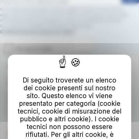
Iscrivendoti alla newsletter, riceverai aggiornamenti su nuovi servizi,
agevolazioni e promozioni. Dichiari inoltre di avere preso visione della
informativa privacy e di prestare il consenso al trattamento dei dati.
Clicca qui per consultare l’informativa sulla privacy.
Campo obbligatorio
Conferma di non essere un robot.
Autolinee Toscane S.p.A.
Viale del Progresso n. 6
Di seguito troverete un elenco
50032 Borgo San Lorenzo (FI)
dei cookie presenti sul nostro
sito. Questo elenco vi viene
Partita IVA 02194050486
autolineetoscane@pec.it
presentato per categoria (cookie
tecnici, cookie di misurazione del
Per info e reclami
at-bus.it/parlaconat
pubblico e altri cookie). I cookie
tecnici non possono essere
rifiutati. Per gli altri cookie, è