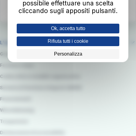
possibile effettuare una scelta
cliccando sugli appositi pulsanti.
Ok, accetta tutto
Rifiuta tutti i cookie
L'azienda
Personalizza
Gruppo RATP
Fornitori e Gare
Codice etico e modello organizzativo
Sistema di Gestione integrato QARSS
Finanziamenti
Whistleblowing
Trasparenza
Dichiarazione di accessibilità