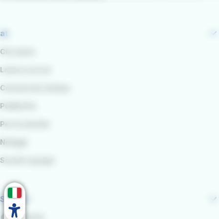
at
Chi siamo
Lavora con noi
Comunicati stampa
Pubblicità
Per le aziende
Noleggi
Scuole e gruppi
Seguici
Facebook