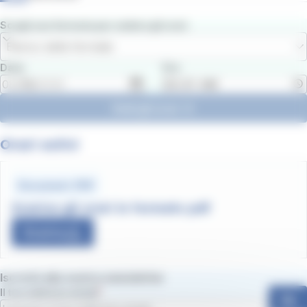
Scegli una fermata per vedere gli orari
Elenco delle fermate
Data
Ora
Vedi gli orari
Orari estivi
Document .PDF
Scarica gli orari in formato pdf
Scarica
Iscriviti alla nostra newsletter
Il tuo indirizzo email
Ok