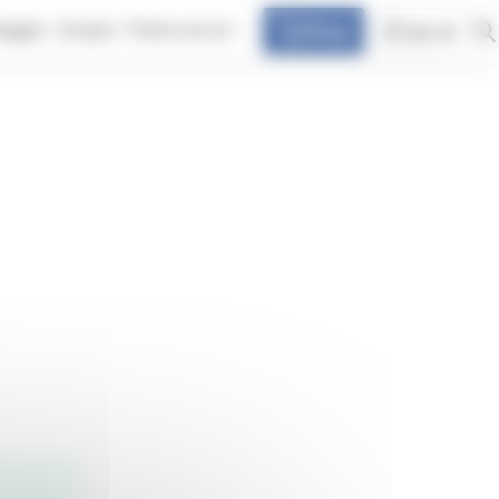
iaggia
Scopri
Parla con at
Shop
my at