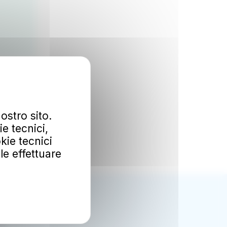
ostro sito.
e tecnici,
kie tecnici
ile effettuare
Ok
mozioni.
al