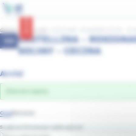
contenuto
Pannello per la gestione dei cookie
principale
Avvisi
Home
Linee e orari
CASTELLINA - ROSIGNANO SOLVAY - CEC
CASTELLINA - ROSIGN
108
SOLVAY - CECINA
Avvisi
Servizio regolare.
Orari
Percorso
Scegli una fermata per vedere gli orari