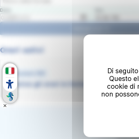
Elenco delle fermate
Data
Ora
Vedi gli orari
Orari estivi
Di seguito
Document .PDF
Questo el
Scarica gli orari in formato pdf
cookie di 
non possono e
Iscriviti
Il tuo ind
Iscrivendoti
Dichiari ino