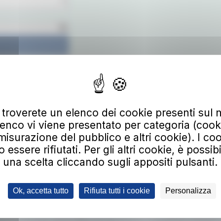
 troverete un elenco dei cookie presenti sul n
Scarica
enco vi viene presentato per categoria (cooki
misurazione del pubblico e altri cookie). I coo
ssere rifiutati. Per gli altri cookie, è possib
una scelta cliccando sugli appositi pulsanti.
 alla nostra newsletter
irizzo email
Ok, accetta tutto
Rifiuta tutti i cookie
Personalizza
 alla newsletter, riceverai aggiornamenti su nuovi servizi, agevolazioni e pro
ltre di avere preso visione della informativa privacy e di prestare il consenso 