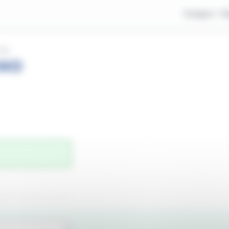
Compra
V
INA
ANO