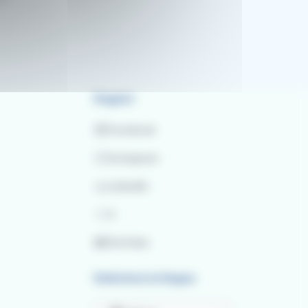
Seguici
Facebook
Instagram
LinkedIn
X
YouTube
Seleziona la lingua