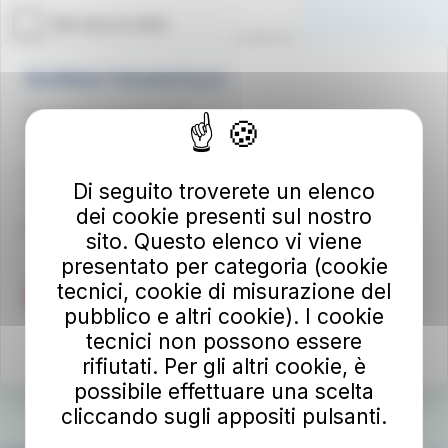
Autolinee Toscane S.p.A.
Viale del Progresso n. 6
50032 Borgo San Lorenzo (FI)
Partita IVA 02194050486
Di seguito troverete un elenco
autolineetoscane@pec.it
dei cookie presenti sul nostro
Per info e reclami
at-bus.it/parlaconat
sito. Questo elenco vi viene
presentato per categoria (cookie
tecnici, cookie di misurazione del
pubblico e altri cookie). I cookie
tecnici non possono essere
rifiutati. Per gli altri cookie, è
possibile effettuare una scelta
cliccando sugli appositi pulsanti.