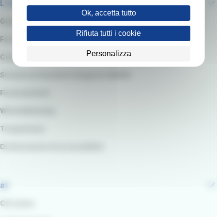
L'azienda
Ok, accetta tutto
Gruppo RATP
Rifiuta tutti i cookie
Fornitori e Gare
Personalizza
Codice etico e modello organizzativo
Sistema di Gestione integrato QARSS
Finanziamenti
Whistleblowing
Trasparenza
Dichiarazione di accessibilità
at
Chi siamo