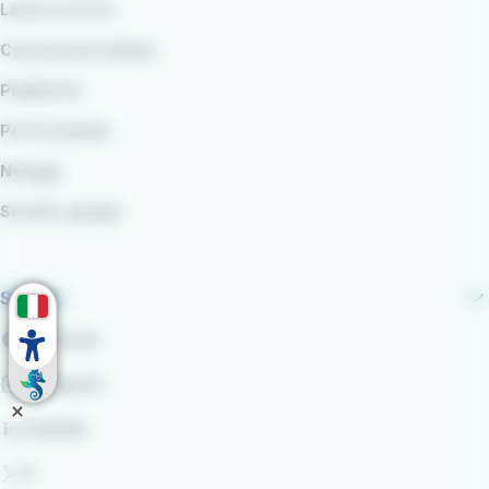
Lavora con noi
Comunicati stampa
Pubblicità
Per le aziende
Noleggi
Scuole e gruppi
Seguici
Facebook
Instagram
LinkedIn
X