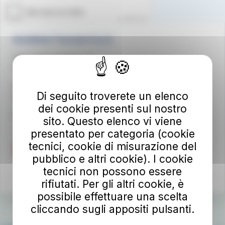
Autolinee Toscane S.p.A.
Viale del Progresso n. 6
50032 Borgo San Lorenzo (FI)
Partita IVA 02194050486
Di seguito troverete un elenco
autolineetoscane@pec.it
dei cookie presenti sul nostro
Per info e reclami
at-bus.it/parlaconat
sito. Questo elenco vi viene
presentato per categoria (cookie
tecnici, cookie di misurazione del
pubblico e altri cookie). I cookie
tecnici non possono essere
rifiutati. Per gli altri cookie, è
possibile effettuare una scelta
cliccando sugli appositi pulsanti.