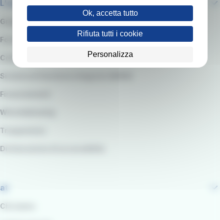
L'azienda
Ok, accetta tutto
Gruppo RATP
Rifiuta tutti i cookie
Fornitori e Gare
Personalizza
Codice etico e modello organizzativo
Sistema di Gestione integrato QARSS
Finanziamenti
Whistleblowing
Trasparenza
Dichiarazione di accessibilità
at
Chi siamo