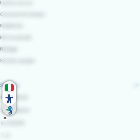
Lavora con noi
Comunicati stampa
Pubblicità
Per le aziende
Noleggi
Scuole e gruppi
Seguici
Facebook
Instagram
LinkedIn
X