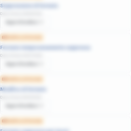
Soppressione di fermata
Data d'inizio
:
26/06/2025
Approfondisci
Modifica di fermata
Fermata temporaneamente soppressa
Data d'inizio
:
03/07/2025
Approfondisci
Modifica di fermata
Modifica di fermata
Data d'inizio
:
09/10/2025
Approfondisci
Modifica di fermata