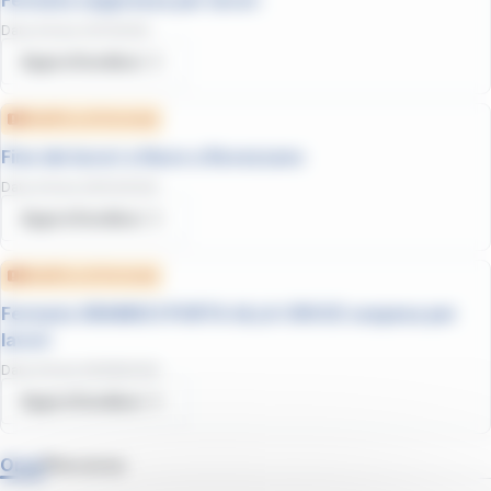
Fermata soppressa per lavori
Data d'inizio
:
10/11/2025
Approfondisci
Modifica di fermata
Fine dei lavori a Nave a Rovezzano
Data d'inizio
:
25/03/2026
Approfondisci
Modifica di fermata
Fermata GRAMSCI PORTA ALLA CROCE sospesa per
lavori
Data d'inizio
:
05/08/2026
Approfondisci
Orari
Percorso