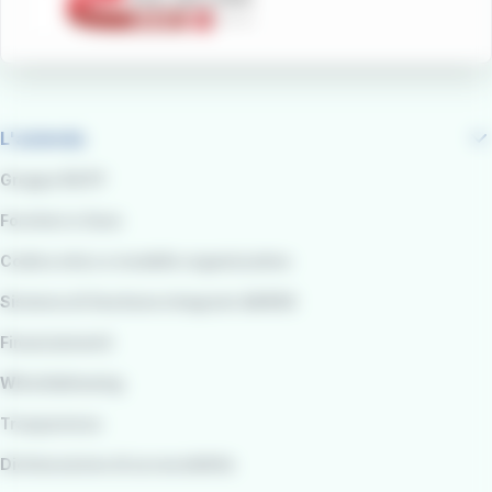
L'azienda
Gruppo RATP
Fornitori e Gare
Codice etico e modello organizzativo
Sistema di Gestione integrato QARSS
Finanziamenti
Whistleblowing
Trasparenza
Dichiarazione di accessibilità