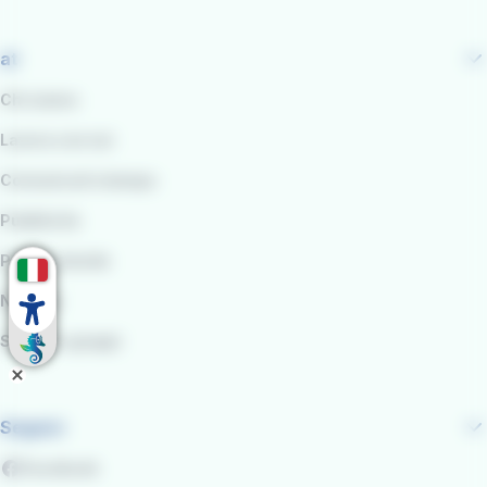
at
Chi siamo
Lavora con noi
Comunicati stampa
Pubblicità
Per le aziende
Noleggi
Scuole e gruppi
Seguici
Facebook