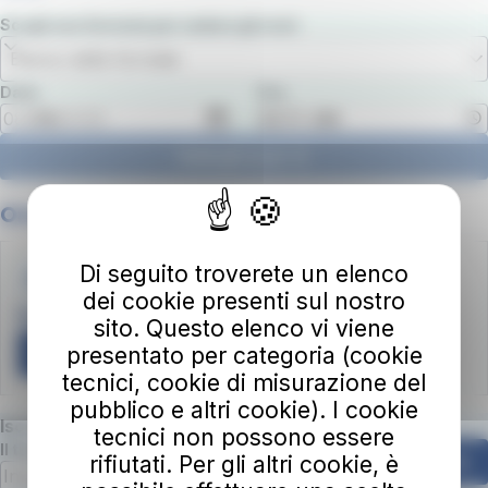
Scegli una fermata per vedere gli orari
Elenco delle fermate
Data
Ora
Vedi gli orari
Orari estivi
Di seguito troverete un elenco
Document .PDF
dei cookie presenti sul nostro
Scarica gli orari in formato pdf
sito. Questo elenco vi viene
presentato per categoria (cookie
Scarica
tecnici, cookie di misurazione del
pubblico e altri cookie). I cookie
Iscriviti alla nostra newsletter
tecnici non possono essere
Il tuo indirizzo email
rifiutati. Per gli altri cookie, è
Ok