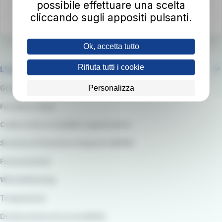
possibile effettuare una scelta
cliccando sugli appositi pulsanti.
Ok, accetta tutto
Rifiuta tutti i cookie
L'azienda
Personalizza
Gruppo RATP
Fornitori e Gare
Codice etico e modello organizzativo
Sistema di Gestione integrato QARSS
Finanziamenti
Whistleblowing
Trasparenza
Dichiarazione di accessibilità