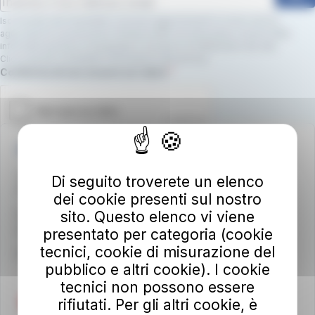
Iscrivendoti alla newsletter, riceverai aggiornamenti su nuovi servizi,
agevolazioni e promozioni. Dichiari inoltre di avere preso visione della
informativa privacy e di prestare il consenso al trattamento dei dati.
Clicca qui per consultare l’informativa sulla privacy.
Campo obbligatorio
Conferma di non essere un robot.
Autolinee Toscane S.p.A.
Viale del Progresso n. 6
Di seguito troverete un elenco
50032 Borgo San Lorenzo (FI)
dei cookie presenti sul nostro
sito. Questo elenco vi viene
Partita IVA 02194050486
autolineetoscane@pec.it
presentato per categoria (cookie
tecnici, cookie di misurazione del
Per info e reclami
at-bus.it/parlaconat
pubblico e altri cookie). I cookie
tecnici non possono essere
rifiutati. Per gli altri cookie, è