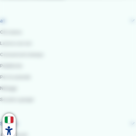
at
Chi siamo
Lavora con noi
Comunicati stampa
Pubblicità
Per le aziende
Noleggi
Scuole e gruppi
Seguici
Facebook