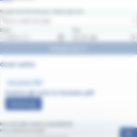
Scegli una fermata per vedere gli orari
Elenco delle fermate
Data
Ora
Vedi gli orari
Orari estivi
Document .PDF
Scarica gli orari in formato pdf
Scarica
Iscriviti alla nostra newsletter
Il tuo indirizzo email
Ok