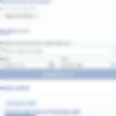
Spostamento di fermata
Data d'inizio
:
11/06/2026
Approfondisci
Orari
Percorso
Scegli una fermata per vedere gli orari
Elenco delle fermate
Data
Ora
Vedi gli orari
Orari estivi
Document .PDF
Scarica gli orari in formato pdf