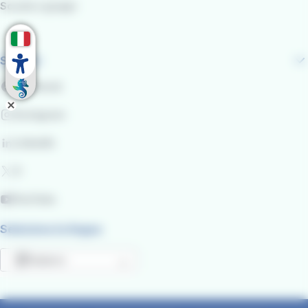
Scuole e gruppi
Seguici
Facebook
Instagram
LinkedIn
X
YouTube
Seleziona la lingua
Italiano
Mostra ulteriori azioni