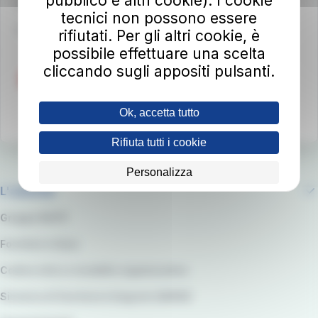
pubblico e altri cookie). I cookie
autolineetoscane@pec.it
tecnici non possono essere
Per info e reclami
at-bus.it/parlaconat
rifiutati. Per gli altri cookie, è
possibile effettuare una scelta
cliccando sugli appositi pulsanti.
Ok, accetta tutto
Rifiuta tutti i cookie
Personalizza
L'azienda
Gruppo RATP
Fornitori e Gare
Codice etico e modello organizzativo
Sistema di Gestione integrato QARSS