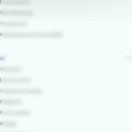
Finanziamenti
Whistleblowing
Trasparenza
Dichiarazione di accessibilità
at
Chi siamo
Lavora con noi
Comunicati stampa
Pubblicità
Per le aziende
Noleggi