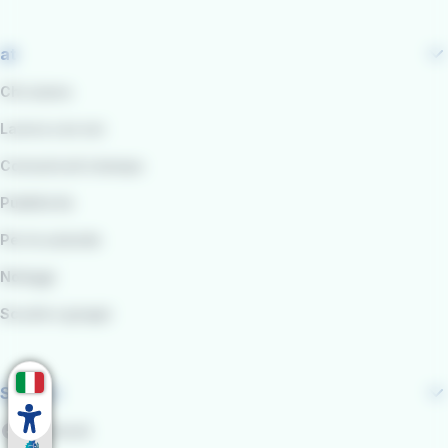
at
Chi siamo
Lavora con noi
Comunicati stampa
Pubblicità
Per le aziende
Noleggi
Scuole e gruppi
Seguici
Facebook