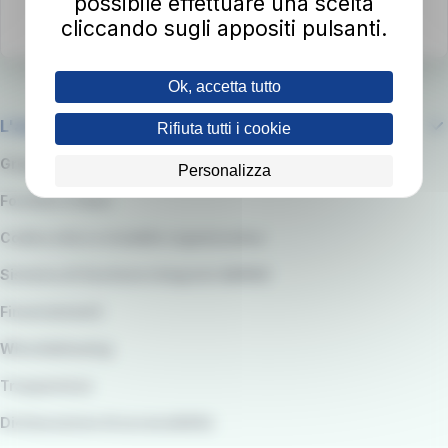
possibile effettuare una scelta
cliccando sugli appositi pulsanti.
Ok, accetta tutto
L'azienda
Rifiuta tutti i cookie
Gruppo RATP
Personalizza
Fornitori e Gare
Codice etico e modello organizzativo
Sistema di Gestione integrato QARSS
Finanziamenti
Whistleblowing
Trasparenza
Dichiarazione di accessibilità