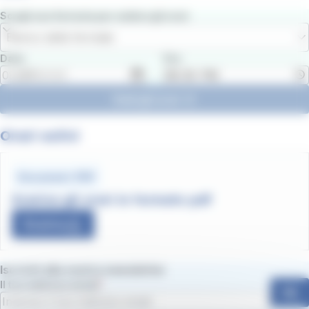
Scegli una fermata per vedere gli orari
Elenco delle fermate
Data
Ora
Vedi gli orari
Orari estivi
Document .PDF
Scarica gli orari in formato pdf
Scarica
Iscriviti alla nostra newsletter
Il tuo indirizzo email
Ok