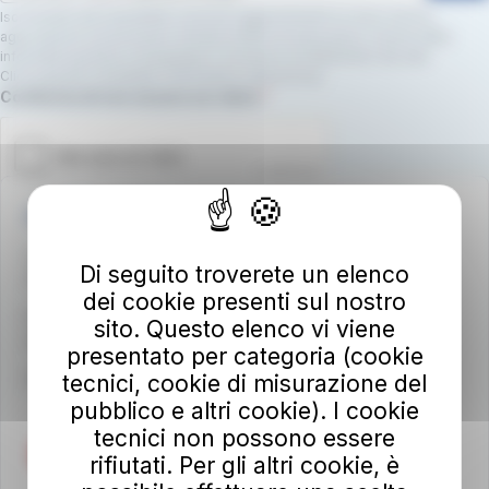
Iscrivendoti alla newsletter, riceverai aggiornamenti su nuovi servizi,
agevolazioni e promozioni. Dichiari inoltre di avere preso visione della
informativa privacy e di prestare il consenso al trattamento dei dati.
Clicca qui per consultare l’informativa sulla privacy.
Campo obbligatorio
Conferma di non essere un robot.
Autolinee Toscane S.p.A.
Viale del Progresso n. 6
Di seguito troverete un elenco
50032 Borgo San Lorenzo (FI)
dei cookie presenti sul nostro
Partita IVA 02194050486
sito. Questo elenco vi viene
autolineetoscane@pec.it
presentato per categoria (cookie
Per info e reclami
tecnici, cookie di misurazione del
at-bus.it/parlaconat
pubblico e altri cookie). I cookie
tecnici non possono essere
rifiutati. Per gli altri cookie, è