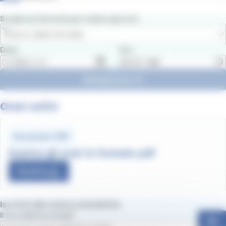
Scegli una fermata per vedere gli orari
Elenco delle fermate
Data
Ora
Vedi gli orari
Orari estivi
Document .PDF
Scarica gli orari in formato pdf
Scarica
Iscriviti alla nostra newsletter
Il tuo indirizzo email
Ok