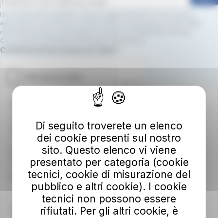
Iscrivendoti alla newsletter, riceverai aggiornamenti su nuovi servizi,
agevolazioni e promozioni. Dichiari inoltre di avere preso visione della
informativa privacy e di prestare il consenso al trattamento dei dati.
Clicca qui per consultare l’informativa sulla privacy.
Campo obbligatorio
Conferma di non essere un robot.
Autolinee Toscane S.p.A.
Viale del Progresso n. 6
Di seguito troverete un elenco
50032 Borgo San Lorenzo (FI)
dei cookie presenti sul nostro
sito. Questo elenco vi viene
Partita IVA 02194050486
autolineetoscane@pec.it
presentato per categoria (cookie
tecnici, cookie di misurazione del
Per info e reclami
at-bus.it/parlaconat
pubblico e altri cookie). I cookie
tecnici non possono essere
rifiutati. Per gli altri cookie, è