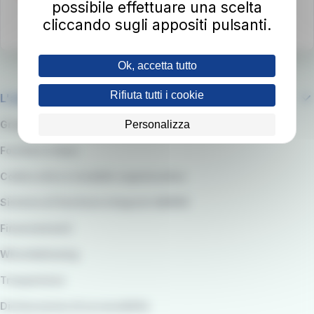
possibile effettuare una scelta
cliccando sugli appositi pulsanti.
Ok, accetta tutto
Rifiuta tutti i cookie
L'azienda
Personalizza
Gruppo RATP
Fornitori e Gare
Codice etico e modello organizzativo
Sistema di Gestione integrato QARSS
Finanziamenti
Whistleblowing
Trasparenza
Dichiarazione di accessibilità