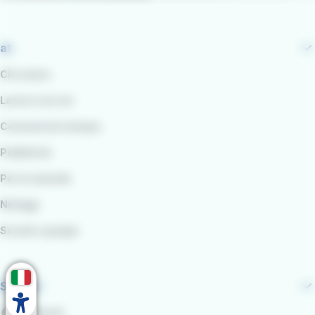
at
Chi siamo
Lavora con noi
Comunicati stampa
Pubblicità
Per le aziende
Noleggi
Scuole e gruppi
Seguici
Facebook