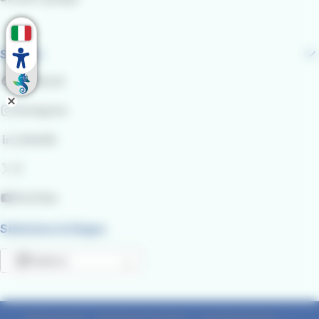
Seguici
Facebook
Instagram
LinkedIn
X
YouTube
Seleziona la lingua
Italiano
Mostra ulteriori azioni