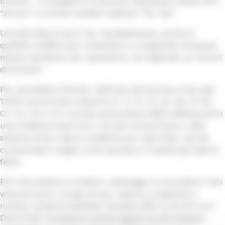
tramvia , i cui biglietti si comprano facilmente tramite APP
“at bus” o a bordo tramite il sistema “Tip Tap”
Una giornata di sport ma, inevitabilmente, anche di
qualche modifica per consentire lo svolgimento di questa
mezza maratona che, quest’anno, ha registrato un record
di iscrizioni.
Per permettere l’evento, dall’inizio del servizio e fino alle
13:00 circa le linee urbane 6, 8, 11, 12, 13, 23, 36, 37 39,
C1, C2, C3 e C4 e la linea extraurbana 365A effettueranno
una modifica di percorso. Sul sito
www.at-bus.it
, nella
sezione avvisi, tutte le modifiche per ogni linea, così da
comprendere meglio come spostarsi in questa giornata di
festa.
Per informazioni si invitano i passeggeri a consultare il sito
www.at-bus.it
o la app at bus, oppure a chiamare il
numero verde di Autolinee Toscane: 800 14 24 24 (Lun-
Dom 6-24). Si possono anche seguire le informazioni