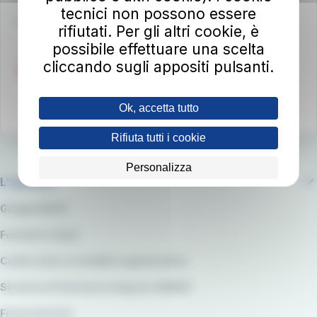
tecnici non possono essere
Per info e reclami
at-bus.it/parlaconat
rifiutati. Per gli altri cookie, è
possibile effettuare una scelta
cliccando sugli appositi pulsanti.
Ok, accetta tutto
Rifiuta tutti i cookie
Personalizza
L'azienda
Gruppo RATP
Fornitori e Gare
Codice etico e modello organizzativo
Sistema di Gestione integrato QARSS
Finanziamenti