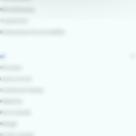
Whistleblowing
Trasparenza
Dichiarazione di accessibilità
at
Chi siamo
Lavora con noi
Comunicati stampa
Pubblicità
Per le aziende
Noleggi
Scuole e gruppi