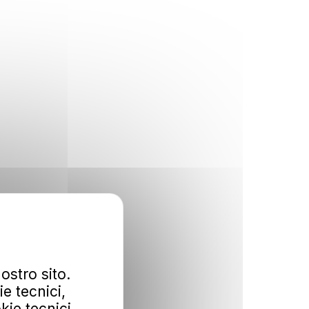
ostro sito.
e tecnici,
kie tecnici