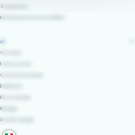
Trasparenza
Dichiarazione di accessibilità
at
Chi siamo
Lavora con noi
Comunicati stampa
Pubblicità
Per le aziende
Noleggi
Scuole e gruppi