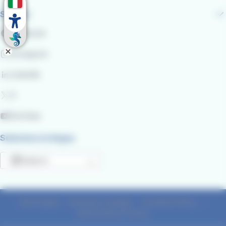
Seguici
Facebook
Instagram
LinkedIn
X
YouTube
Seleziona la lingua
Italiano
Mostra ulteriori azioni
Note legali
Gestione Cookies
Cookies Policy
Informativa Privacy