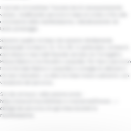
Il servizio di Autolinee Toscane dovrà necessariamente
variare, modificando percorsi in base al corteo e fino alla
conclusione della manifestazione, indicativamente nel
tardo pomeriggio.
Saranno quattro le linee che saranno direttamente
interessate: le linee 6, 12, 13 e 39. In particolare, la linea 6,
sarà divisa in due tratti facendo servizio tra Torregalli e
Piazza Batoni e tra Novelli e Leopolda. Per fare il percorso
tra le fermate Batoni e Leopolda si consiglia di utilizzare il
servizio tramviario. Le altre tre linee invece subiranno una
variazione del percorso.
Sul sito at-bus.it, nella sezione avvisi -
https://www.at-bus.it/it/linee-e-orari/avvisi/firenze
-, i
dettagli del percorso di ogni linea durante la
manifestazione.