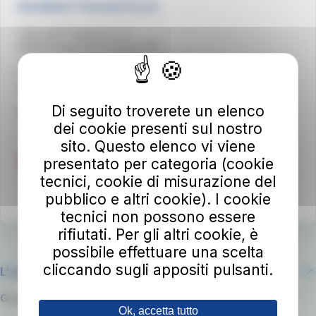
Autolinee Toscane S.p.A.
Viale del Progresso n. 6
50032 Borgo San Lorenzo (FI)
Partita IVA 02194050486
autolineetoscane@pec.it
Di seguito troverete un elenco
Per info e reclami
at-bus.it/parlaconat
dei cookie presenti sul nostro
sito. Questo elenco vi viene
presentato per categoria (cookie
tecnici, cookie di misurazione del
pubblico e altri cookie). I cookie
tecnici non possono essere
rifiutati. Per gli altri cookie, è
possibile effettuare una scelta
cliccando sugli appositi pulsanti.
L'azienda
Gruppo RATP
Ok, accetta tutto