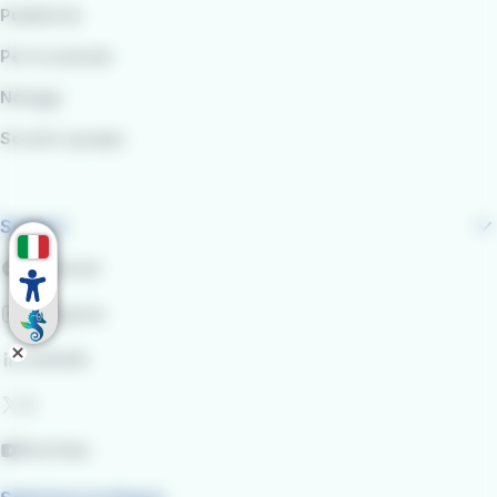
Pubblicità
Per le aziende
Noleggi
Scuole e gruppi
Seguici
Facebook
Instagram
LinkedIn
X
YouTube