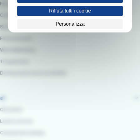
Fornitori e Gare
Rifiuta tutti i cookie
Codice etico e modello organizzativo
Personalizza
Sistema di Gestione integrato QARSS
Finanziamenti
Whistleblowing
Trasparenza
Dichiarazione di accessibilità
at
Chi siamo
Lavora con noi
Comunicati stampa