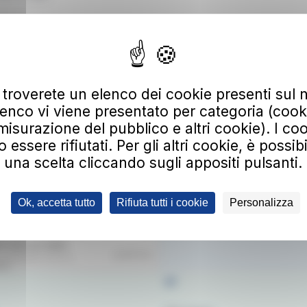
ica più risorse
”.
 troverete un elenco dei cookie presenti sul n
enco vi viene presentato per categoria (cooki
 alla nostra newsletter
misurazione del pubblico e altri cookie). I coo
irizzo email
ssere rifiutati. Per gli altri cookie, è possib
una scelta cliccando sugli appositi pulsanti.
 alla newsletter, riceverai aggiornamenti su nuovi servizi, agevolazioni e pro
ltre di avere preso visione della informativa privacy e di prestare il consenso 
dei dati.
Clicca qui per consultare l’informativa sulla privacy.
Ok, accetta tutto
Rifiuta tutti i cookie
Personalizza
ligatorio
di non essere un robot.
at