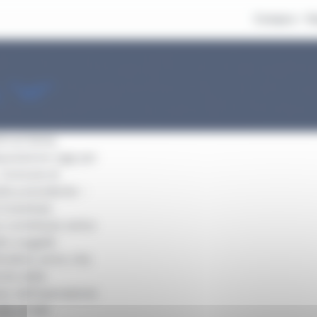
Compra
V
 “at”
i sul tema,
posizione oggi per
, Comune di
lla precedente –
 Autolinee
 contributo extra-
ri soggetti
ll’ultimo anno che
nche delle
sso dell’operazione
to di tale