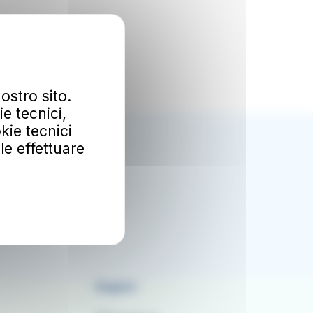
ostro sito.
e tecnici,
kie tecnici
Ok
ile effettuare
mozioni.
al
Seguici