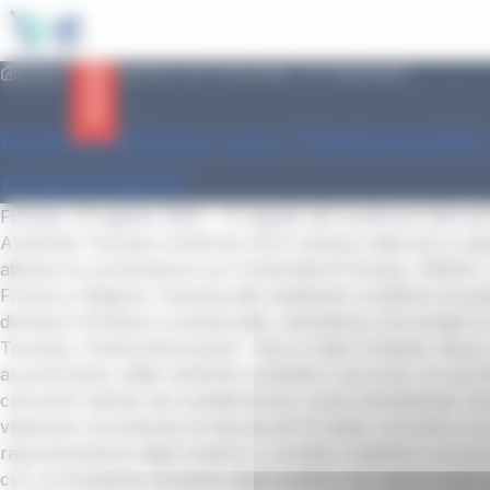
contenuto
Pannello per la gestione dei cookie
principale
Home
Convenzione con l’Università, “at” disponibile
Avvisi
Convenzione con l’Università,
disponibile
Firenze, 24 agosto 2023 – “A seguito dei numerosi intervent
Autolinee Toscane conferma che è sempre stata ed è a dis
attivare la convenzione con Università di Firenze, ARDSU
Firenze e Regione Toscana alle medesime condizioni di que
dichiara il Direttore commerciale, marketing e tecnologie di
Toscane, Andrea Buonomini - Non è stato richiesto nessun
accordi bensì, dalle verifiche condotte in accordo con gli alt
coinvolti e decise nei comitati tecnici riuniti mensilmente ne
vedevano la presenza di tutti gli enti firmatari coinvolti e a
rappresentanze degli studenti, è risultato evidente il succe
con un fortissimo aumento degli studenti che hanno usufrui