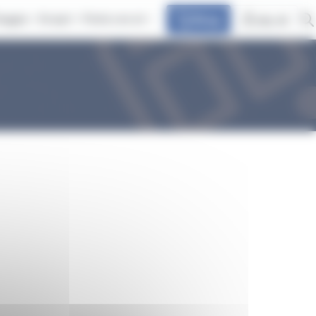
iaggia
Scopri
Parla con at
Shop
my at