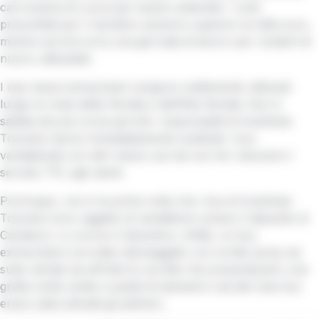
carrozzeria di Lucca per essere sistemati. I costi
presumibili per il ripristino saranno superiori ai mille euro,
mentre servirà circa una giornata di lavoro per renderli di
nuovo utilizzabili.
I due mezzi extraurbani vengono solitamente utilizzati
lungo le Linee della Versilia e dell’Alta Versilia. Non è
saltata alcuna corsa perché i responsabili di Autolinee
Toscane hanno immediatamente sostituito i bus
vandalizzati con altri mezzi così da non far mancare il
servizio TPL agli utenti.
Purtroppo, non è la prima volta che i bus di Autolinee
Toscane sono oggetto di vandalismo presso il deposito di
Camaiore. Lo scorso 5 dicembre, infatti, un bus
extraurbano era stato danneggiato con scritte spray sia
sulle vetrate sia all’interno (scritte che presentavano una
grafia molto simile a quella di stamani) e ad altri due bus
erano stati sottratti gli estintori.