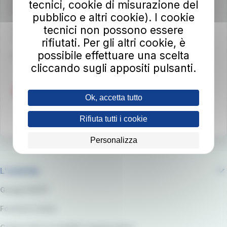
tecnici, cookie di misurazione del
50032 Borgo San Lorenzo (FI)
pubblico e altri cookie). I cookie
Partita IVA 02194050486
tecnici non possono essere
autolineetoscane@pec.it
rifiutati. Per gli altri cookie, è
possibile effettuare una scelta
Per info e reclami
at-bus.it/parlaconat
cliccando sugli appositi pulsanti.
Ok, accetta tutto
Rifiuta tutti i cookie
Personalizza
L'azienda
Gruppo RATP
Fornitori e Gare