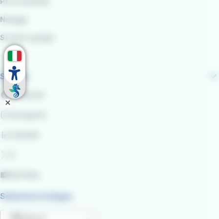
Per le aziende
Noleggi
Scuole e gruppi
Seguici
Facebook
Instagram
LinkedIn
X
YouTube
Seleziona la lingua
Italiano