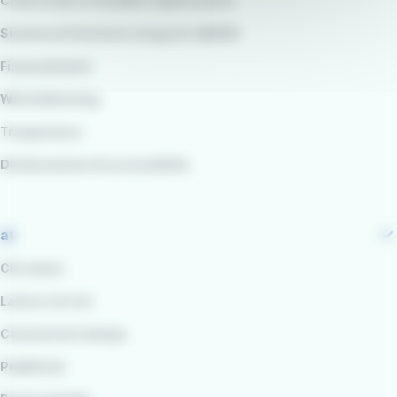
Codice etico e modello organizzativo
Sistema di Gestione integrato QARSS
Finanziamenti
Whistleblowing
Trasparenza
Dichiarazione di accessibilità
at
Chi siamo
Lavora con noi
Comunicati stampa
Pubblicità