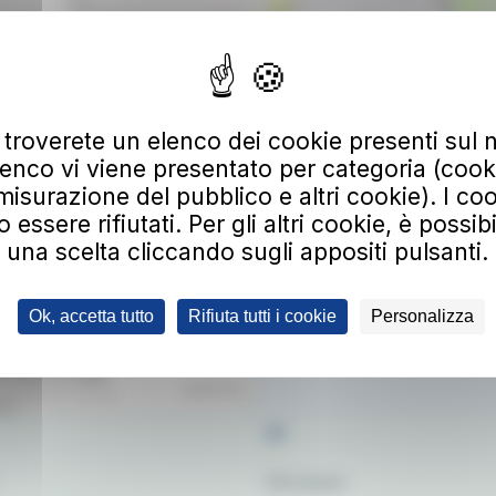
Leaflet | ©
OpenStreetMap
 troverete un elenco dei cookie presenti sul n
enco vi viene presentato per categoria (cooki
 alla nostra newsletter
misurazione del pubblico e altri cookie). I coo
irizzo email
ssere rifiutati. Per gli altri cookie, è possib
una scelta cliccando sugli appositi pulsanti.
 alla newsletter, riceverai aggiornamenti su nuovi servizi, agevolazioni e pro
ltre di avere preso visione della informativa privacy e di prestare il consenso 
dei dati.
Clicca qui per consultare l’informativa sulla privacy.
ligatorio
di non essere un robot.
Ok, accetta tutto
Rifiuta tutti i cookie
Personalizza
at
Chi siamo