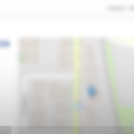
Compra
V
IA