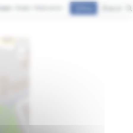
iaggia
Scopri
Parla con at
Shop
my at
+
−