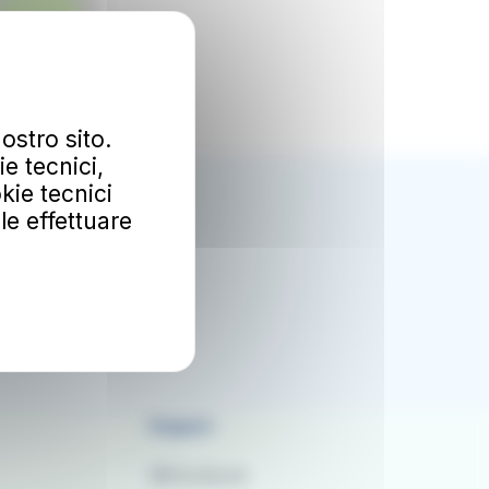
contributors
ostro sito.
e tecnici,
kie tecnici
Ok
ile effettuare
mozioni.
al
Seguici
Facebook