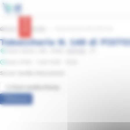
contenuto
Pannello per la gestione dei cookie
principale
Avvisi
Home
Punti vendita
Tabaccheria N. 148 di PISTOIA
Tabaccheria N. 148 di PISTO
VIALE ADUA, 378
, 51100
PISTOIA
, PT
Orari: 07.00 - 11.30 14.30 - 19.30
Servizi: Vendita Abbonamenti
Punti vendita Pistoia
Itinerario