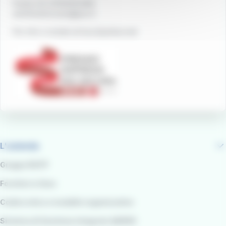
Partita IVA 02194050486
autolineetoscane@pec.it
Per info e reclami
at-bus.it/parlaconat
L'azienda
Gruppo RATP
Fornitori e Gare
Codice etico e modello organizzativo
Sistema di Gestione integrato QARSS