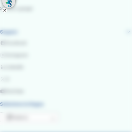
Scuole e gruppi
Seguici
Facebook
Instagram
LinkedIn
X
YouTube
Seleziona la lingua
Italiano
Mostra ulteriori azioni