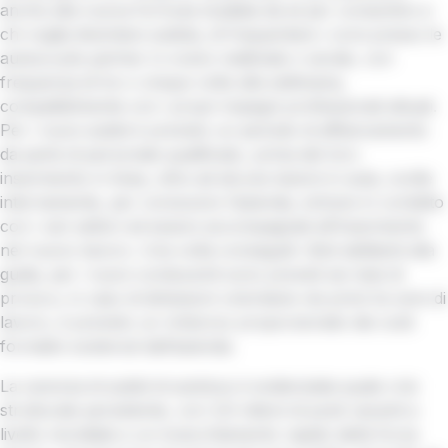
anche alla nuova formula studiata da at per consentire a
chi voglia diventare autista, di frequentare i corsi presso le
autoscuole partner in orario mattinale o serale, con
frequenza di tre o cinque volte alla settimana,
compatibilmente con i propri impegni professionali attuali.
Per i nuovi autisti è previsto un periodo di affiancamento
da parte di personale qualificato, prima del loro
inserimento in linea, oltre ad alcune lezioni in aula, svolte
internamente, per conoscere l’azienda, entrare in contatto
con i vari settori ed essere accompagnati all’inserimento
nel nuovo lavoro. Una volta conseguiti i titoli abilitanti alla
guida, per i nuovi conducenti sono previsti sei mesi di
prova e, in caso di dimissioni volontarie nei primi tre anni di
lavoro, è previsto un rimborso proporzionato dei costi
formativi sostenuti dall’azienda.
La carenza di autisti di autobus è evidenziata quale crisi
strutturale persistente, con 3,6 milioni di posti vacanti a
livello mondiale e un invecchiamento rapido della forza