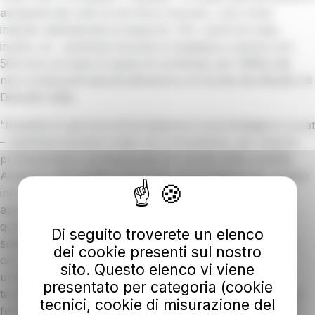
assegnati alle sedi sul territorio toscano, così come
indicato dall’azienda di trasporto. Per i primi tre mesi,
inoltre, at – autolinee toscane si impegna a coprire con
500 euro al mese le spese di contributo per l’affitto dei
neo-conducenti assunti attraverso le Scuole dei Mestieri di
Distretto Italia.
“Investire in percorsi di formazione è una strategia in cui at
– autolinee toscane crede con convinzione, per inserire
professioniste e professionisti nel mondo della mobilità.
Abbiamo riformulato il percorso di Accademia per andare
incontro alle esigenze degli aspiranti autisti: un nuovo
approccio che sta ottenendo i risultati sperati, vista la
quantità di domande pervenute per accedere alla
Di seguito troverete un elenco
selezione. Abbiamo inoltre intrapreso la collaborazione
dei cookie presenti sul nostro
con le Scuole dei Mestieri di Distretto Italia per dare
sito. Questo elenco vi viene
un’opportunità ai giovani di acquisire le competenze
presentato per categoria (cookie
tecnico-specialistiche necessarie per entrare in at. Siamo
tecnici, cookie di misurazione del
felici di far parte del progetto di ELIS, che fa da punto di