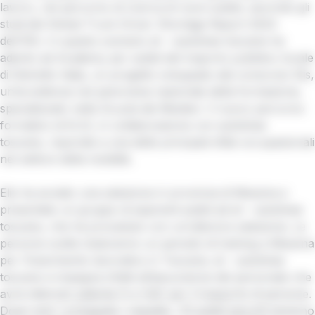
lavoro, nel percorso di ricerca di nuovi autisti, secondo gli
studi del Global Truck Driver Shortage Report 2024
dell'IRU. In questo scenario at – autolinee toscane ha
aderito ad Academy per autisti del traporto pubblico locale
di Distretto Italia, un progetto sviluppato dal consorzio Elis,
un’eccellenza nel panorama nazionale della formazione,
specializzato nella Scuola dei Mestieri. Il nuovo percorso
formativo di ELIS, in collaborazione con autolinee
toscane, risponde a una delle principali sfide occupazionali
nel settore della mobilità.
Elis ha avviato una selezione in provincia di Messina e
presentato un gruppo di aspiranti autisti ad at – autolinee
toscane, che ha proceduto con un’ulteriore selezione. Le
persone scelte inizieranno un periodo di training a Messina
per l’inserimento lavorativo in Toscana. at – autolinee
toscane si impegna infatti all’assunzione del personale che
avrà ottenuto patente D e CQC per il trasporto di persone.
Dopo aver conseguito i requisiti, i 15 autisti assunti saranno