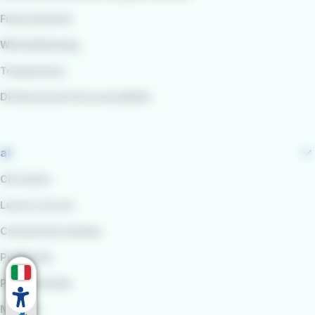
Finanziamenti
Whistleblowing
Trasparenza
Dichiarazione di accessibilità
at
Chi siamo
Lavora con noi
Comunicati stampa
Pubblicità
Per le aziende
Noleggi